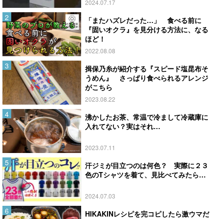
2024.07.17
「またハズレだった…」 食べる前に
『固いオクラ』を見分ける方法に、なる
ほど！
2022.08.08
揖保乃糸が紹介する『スピード塩昆布そ
うめん』 さっぱり食べられるアレンジ
がこちら
2023.08.22
沸かしたお茶、常温で冷まして冷蔵庫に
入れてない？実はそれ…
2023.07.11
汗ジミが目立つのは何色？ 実際に２３
色のTシャツを着て、見比べてみたら…
2024.07.03
HIKAKINレシピを完コピしたら激ウマだ