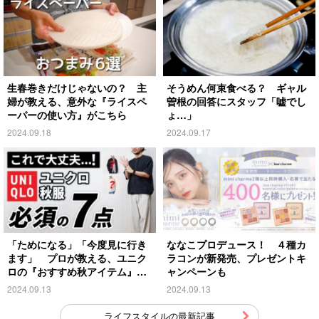
生春巻きだけじゃないの？ 主
そうめん何束食べる？ ギャル
婦が教える、意外な『ライスペ
曽根の回答にスタッフ「嘘でし
ーパーの使い方』がこちら
ょ…」
2024.09.18
2024.09.17
「ためになる」「今度見に行き
ななこプロデュース！ ４種カ
ます」 プロが教える、ユニク
ラコンが新発売、プレゼントキ
ロの『おすすめ秋アイテム』が
ャンペーンも
こちら
2024.09.13
2024.09.13
ライフスタイルの最新記事