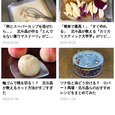
「卵とスーパーカップを混ぜた
「簡単で最高！」「すぐ作れ
ら…」 北斗晶が作る『とんで
る」 北斗晶が教える『カリカ
もない激ウマスイーツ』がこち
リスティック大学芋』がリピ確
ら！
定
2024.06.06
2023.09.25
輪ゴムで桃を切る！？ 北斗晶
ツナ缶と油どう分ける？ ロバ
が教えるカット方法がすごすぎ
ート馬場・北斗晶らのおすすめ
た
レシピをまとめてみた
2022.07.06
2023.11.24