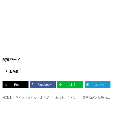
関連ワード
北斗晶
Post
Facebook
LINE
はてな
HOME
ライフスタイル
北斗晶「これはね…ヤバい」 新玉ねぎと乾燥わか
めで作る『絶品おかず』に箸が止まらない！