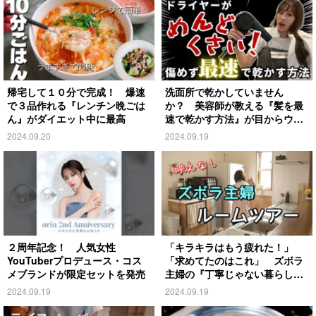
帰宅して１０分で完成！ 爆速
洗面所で乾かしていません
で３品作れる『レンチン晩ごは
か？ 美容師が教える『髪を最
ん』がダイエット中に最高
速で乾かす方法』が目からウロ
コ
2024.09.20
2024.09.19
２周年記念！ 人気女性
「キラキラはもう疲れた！」
YouTuberプロデュース・コス
「求めてたのはこれ」 ズボラ
メブランドが限定セットを発売
主婦の『丁寧じゃない暮らし』
がこちら
2024.09.19
2024.09.19