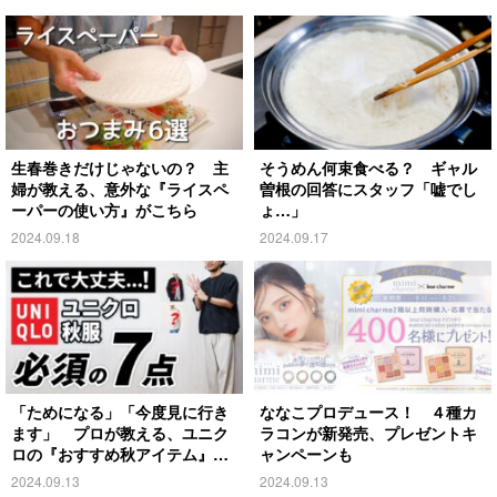
生春巻きだけじゃないの？ 主
そうめん何束食べる？ ギャル
婦が教える、意外な『ライスペ
曽根の回答にスタッフ「嘘でし
ーパーの使い方』がこちら
ょ…」
2024.09.18
2024.09.17
「ためになる」「今度見に行き
ななこプロデュース！ ４種カ
ます」 プロが教える、ユニク
ラコンが新発売、プレゼントキ
ロの『おすすめ秋アイテム』が
ャンペーンも
こちら
2024.09.13
2024.09.13