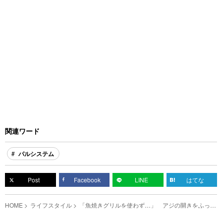
関連ワード
パルシステム
Post
Facebook
LINE
はてな
HOME
ライフスタイル
「魚焼きグリルを使わず…」 アジの開きをふっく
ら仕上げるには、アレを入れて？