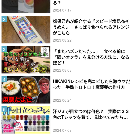
る？
2024.07.17
揖保乃糸が紹介する『スピード塩昆布そ
うめん』 さっぱり食べられるアレンジ
がこちら
2023.08.22
「またハズレだった…」 食べる前に
『固いオクラ』を見分ける方法に、なる
ほど！
2022.08.08
HIKAKINレシピを完コピしたら激ウマだ
った 半熟トロトロ！麻薬卵の作り方
2022.06.24
汗ジミが目立つのは何色？ 実際に２３
色のTシャツを着て、見比べてみたら…
2024.07.03