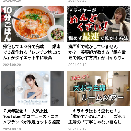
2024.09.26
2024.09.25
帰宅して１０分で完成！ 爆速
洗面所で乾かしていません
で３品作れる『レンチン晩ごは
か？ 美容師が教える『髪を最
ん』がダイエット中に最高
速で乾かす方法』が目からウロ
コ
2024.09.20
2024.09.19
２周年記念！ 人気女性
「キラキラはもう疲れた！」
YouTuberプロデュース・コス
「求めてたのはこれ」 ズボラ
メブランドが限定セットを発売
主婦の『丁寧じゃない暮らし』
がこちら
2024.09.19
2024.09.19