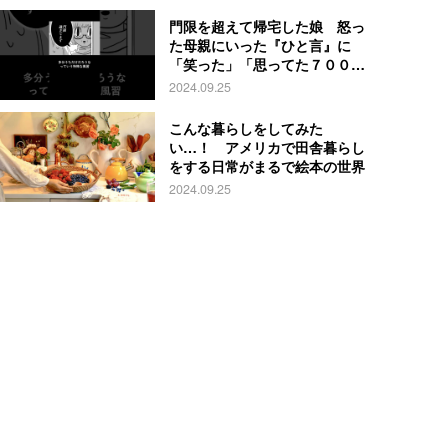
門限を超えて帰宅した娘 怒っ
た母親にいった『ひと言』に
「笑った」「思ってた７００倍
特殊」
2024.09.25
こんな暮らしをしてみた
い…！ アメリカで田舎暮らし
をする日常がまるで絵本の世界
2024.09.25