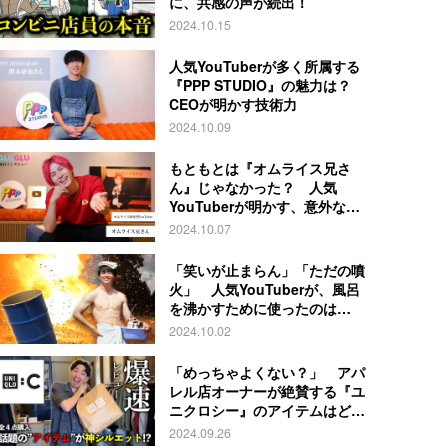
に、共感の声が続出！
2024.10.15
人気YouTuberが多く所属する
『PPP STUDIO』の魅力は？
CEOが明かす技術力
2024.10.09
もともとは『オムライス兄さ
ん』じゃなかった？ 人気
YouTuberが明かす、意外な過
去とは
2024.10.07
「笑いが止まらん」「ただの噴
火」 人気YouTuberが、風呂
を沸かすために使ったのは…
2024.10.02
「めっちゃよくない？」 アパ
レル店オーナーが絶賛する『ユ
ニクロシー』のアイテムはど
れ？
2024.09.26