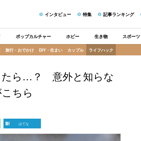
インタビュー
特集
記事ランキング
メ
ポップカルチャー
ホビー
生き物
スポーツ
康
旅行・おでかけ
DIY・住まい
カップル
ライフハック
ったら…？ 意外と知らな
がこちら
はてな