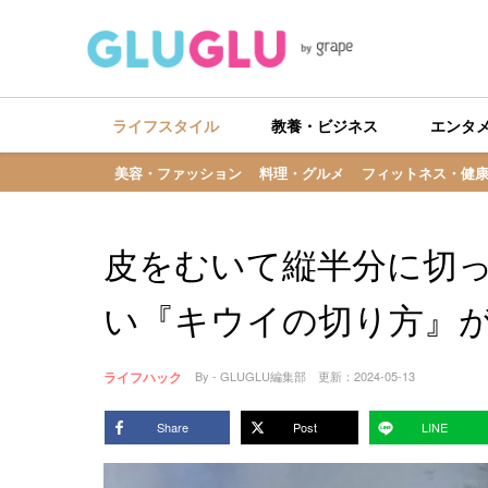
ライフスタイル
教養・ビジネス
エンタ
美容・ファッション
料理・グルメ
フィットネス・健
皮をむいて縦半分に切
い『キウイの切り方』
ライフハック
By - GLUGLU編集部
更新：
2024-05-13
Share
Post
LINE