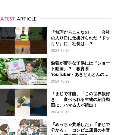
LATEST
ARTICLE
「無理だろこんなの！」 会社
の入り口に仕掛けられた『ドッ
キリ』に、社長は…？
2024.10.30
勉強が苦手な子供には『ショー
ト動画』？ 教育系
YouTuber・あきとんとんの戦
略とは
2024.10.29
「まじで才能」「この世界観好
き」 食べられる生物の紹介動
画に、ハマる人が続出！
2024.10.15
「めっちゃ共感した」「まじで
分かる」 コンビニ店員の本音