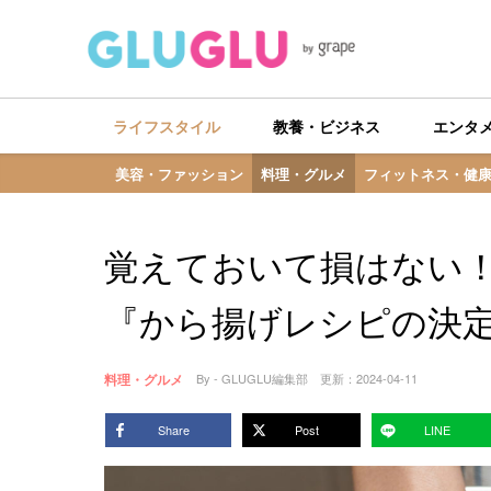
ライフスタイル
教養・ビジネス
エンタ
美容・ファッション
料理・グルメ
フィットネス・健
覚えておいて損はない
『から揚げレシピの決
料理・グルメ
By - GLUGLU編集部
更新：
2024-04-11
Share
Post
LINE