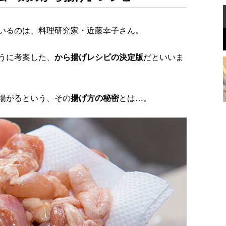
いるのは、料理研究家・近藤幸子さん。
うに考案した、
から揚げレシピの決定版
だといいま
揚がるという、その
揚げ方の秘密
とは…。