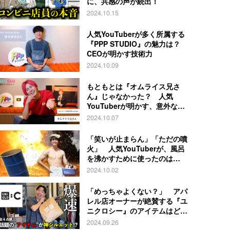
に、共感の声が続出！
2024.10.15
人気YouTuberが多く所属する
『PPP STUDIO』の魅力は？
CEOが明かす技術力
2024.10.09
もともとは『オムライス兄さ
ん』じゃなかった？ 人気
YouTuberが明かす、意外な過
去とは
2024.10.07
「笑いが止まらん」「ただの噴
火」 人気YouTuberが、風呂
を沸かすために使ったのは…
2024.10.02
「めっちゃよくない？」 アパ
レル店オーナーが絶賛する『ユ
ニクロシー』のアイテムはど
れ？
2024.09.26