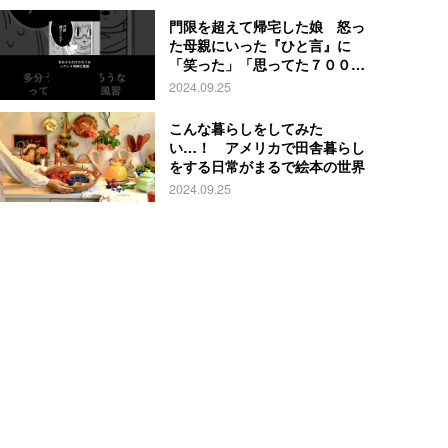
門限を超えて帰宅した娘 怒っ
た母親にいった『ひと言』に
「笑った」「思ってた７００倍
特殊」
2024.09.25
こんな暮らしをしてみた
い…！ アメリカで田舎暮らし
をする日常がまるで絵本の世界
2024.09.25