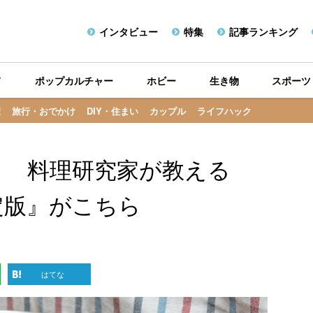
インタビュー
特集
記事ランキング
メ
ポップカルチャー
ホビー
生き物
スポーツ
康
旅行・おでかけ
DIY・住まい
カップル
ライフハック
！ 料理研究家が教える
定版』がこちら
はてな