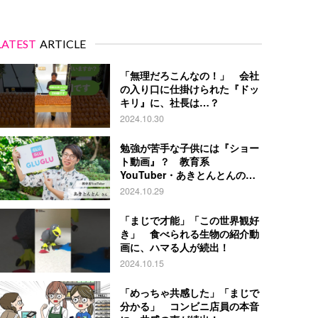
LATEST
ARTICLE
「無理だろこんなの！」 会社
の入り口に仕掛けられた『ドッ
キリ』に、社長は…？
2024.10.30
勉強が苦手な子供には『ショー
ト動画』？ 教育系
YouTuber・あきとんとんの戦
略とは
2024.10.29
「まじで才能」「この世界観好
き」 食べられる生物の紹介動
画に、ハマる人が続出！
2024.10.15
「めっちゃ共感した」「まじで
分かる」 コンビニ店員の本音