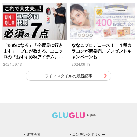
「ためになる」「今度見に行き
ななこプロデュース！ ４種カ
ます」 プロが教える、ユニク
ラコンが新発売、プレゼントキ
ロの『おすすめ秋アイテム』が
ャンペーンも
こちら
2024.09.13
2024.09.13
ライフスタイルの最新記事
運営会社
コンテンツポリシー