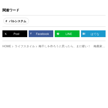
関連ワード
パルシステム
Post
Facebook
LINE
はてな
HOME
ライフスタイル
梅干しを作ろうと思ったら、まだ硬い！ 梅農家が
教える『梅を追熟させるコツ』がこちら