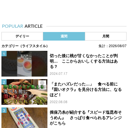
POPULAR
ARTICLE
デイリー
週間
月間
カテゴリー（ライフスタイル）
集計：2026/08/07
切った後に桃が甘くなかったことが判
明… ここからおいしくする方法はあ
る？
2024.07.17
「またハズレだった…」 食べる前に
『固いオクラ』を見分ける方法に、なる
ほど！
2022.08.08
揖保乃糸が紹介する『スピード塩昆布そ
うめん』 さっぱり食べられるアレンジ
がこちら