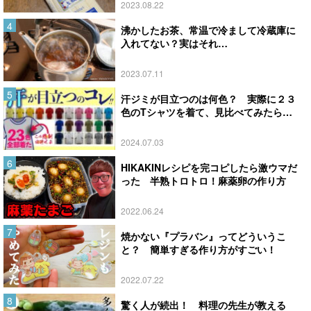
2023.08.22
沸かしたお茶、常温で冷まして冷蔵庫に
入れてない？実はそれ…
2023.07.11
汗ジミが目立つのは何色？ 実際に２３
色のTシャツを着て、見比べてみたら…
2024.07.03
HIKAKINレシピを完コピしたら激ウマだ
った 半熟トロトロ！麻薬卵の作り方
2022.06.24
焼かない『プラバン』ってどういうこ
と？ 簡単すぎる作り方がすごい！
2022.07.22
驚く人が続出！ 料理の先生が教える