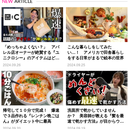
NEW
ARTICLE
「めっちゃよくない？」 アパ
こんな暮らしをしてみた
レル店オーナーが絶賛する『ユ
い…！ アメリカで田舎暮らし
ニクロシー』のアイテムはど
をする日常がまるで絵本の世界
れ？
2024.09.26
2024.09.25
帰宅して１０分で完成！ 爆速
洗面所で乾かしていません
で３品作れる『レンチン晩ごは
か？ 美容師が教える『髪を最
ん』がダイエット中に最高
速で乾かす方法』が目からウロ
コ
2024.09.20
2024.09.19