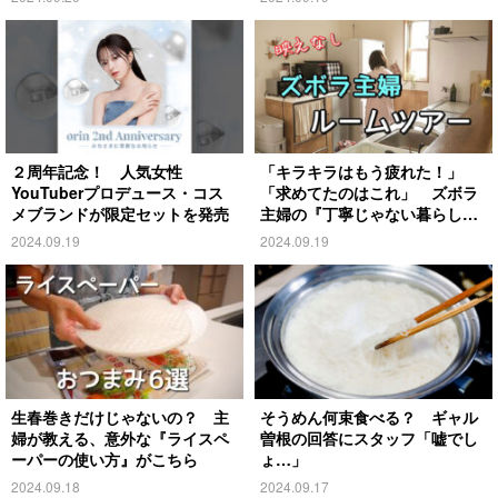
２周年記念！ 人気女性
「キラキラはもう疲れた！」
YouTuberプロデュース・コス
「求めてたのはこれ」 ズボラ
メブランドが限定セットを発売
主婦の『丁寧じゃない暮らし』
がこちら
2024.09.19
2024.09.19
生春巻きだけじゃないの？ 主
そうめん何束食べる？ ギャル
婦が教える、意外な『ライスペ
曽根の回答にスタッフ「嘘でし
ーパーの使い方』がこちら
ょ…」
2024.09.18
2024.09.17