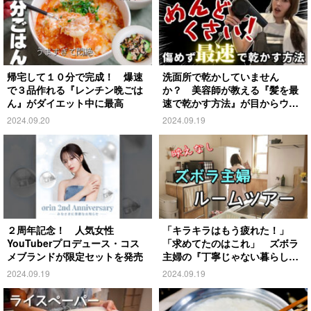
帰宅して１０分で完成！ 爆速
洗面所で乾かしていません
で３品作れる『レンチン晩ごは
か？ 美容師が教える『髪を最
ん』がダイエット中に最高
速で乾かす方法』が目からウロ
コ
2024.09.20
2024.09.19
２周年記念！ 人気女性
「キラキラはもう疲れた！」
YouTuberプロデュース・コス
「求めてたのはこれ」 ズボラ
メブランドが限定セットを発売
主婦の『丁寧じゃない暮らし』
がこちら
2024.09.19
2024.09.19