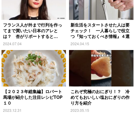
フランス人が外まで行列を作っ
新生活をスタートさせた人は要
てまで買いたい日本のアレと
チェック！ 一人暮らしで役立
は？ 杏がリポートすると…
つ『知っておくべき情報』４選
2024.07.04
2024.04.15
【２０２３年総集編】ロバート
これぞ究極のおにぎり！？ 冷
馬場が紹介した注目レシピTOP
めてもおいしい塩おにぎりの作
１０
り方を紹介
2023.12.31
2023.05.15