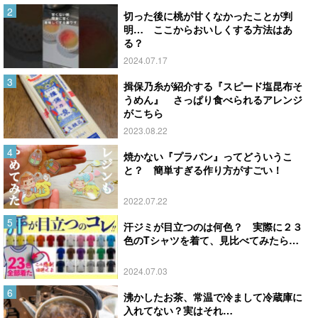
切った後に桃が甘くなかったことが判
明… ここからおいしくする方法はあ
る？
2024.07.17
揖保乃糸が紹介する『スピード塩昆布そ
うめん』 さっぱり食べられるアレンジ
がこちら
2023.08.22
焼かない『プラバン』ってどういうこ
と？ 簡単すぎる作り方がすごい！
2022.07.22
汗ジミが目立つのは何色？ 実際に２３
色のTシャツを着て、見比べてみたら…
2024.07.03
沸かしたお茶、常温で冷まして冷蔵庫に
入れてない？実はそれ…