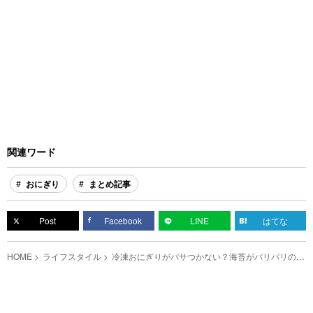
関連ワード
おにぎり
まとめ記事
Post
Facebook
LINE
はてな
HOME
ライフスタイル
冷凍おにぎりがパサつかない？海苔がパリパリのま
ま？ 農水省が教える裏技がすごい！