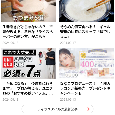
生春巻きだけじゃないの？ 主
そうめん何束食べる？ ギャル
婦が教える、意外な『ライスペ
曽根の回答にスタッフ「嘘でし
ーパーの使い方』がこちら
ょ…」
2024.09.18
2024.09.17
「ためになる」「今度見に行き
ななこプロデュース！ ４種カ
ます」 プロが教える、ユニク
ラコンが新発売、プレゼントキ
ロの『おすすめ秋アイテム』が
ャンペーンも
こちら
2024.09.13
2024.09.13
ライフスタイルの最新記事