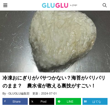
冷凍おにぎりがパサつかない？海苔がパリパリ
のまま？ 農水省が教える裏技がすごい！
By - GLUGLU編集部
更新：
2024-07-01
Share
Post
LINE
はてな