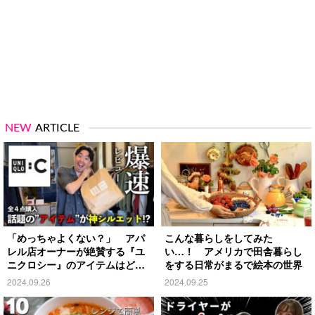
NEW
ARTICLE
「めっちゃよくない？」 アパ
こんな暮らしをしてみた
レル店オーナーが絶賛する『ユ
い…！ アメリカで田舎暮らし
ニクロシー』のアイテムはど
をする日常がまるで絵本の世界
れ？
2024.09.26
2024.09.25