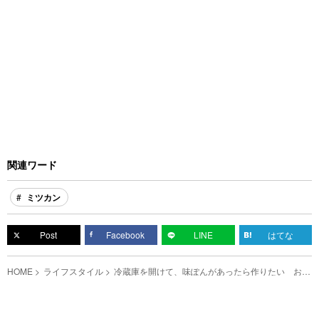
関連ワード
ミツカン
Post
Facebook
LINE
はてな
HOME
ライフスタイル
冷蔵庫を開けて、味ぽんがあったら作りたい おい
しすぎて「うそやん…」って言っちゃうかも？