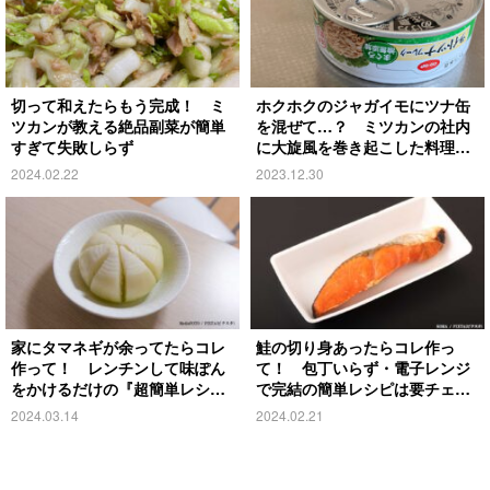
切って和えたらもう完成！ ミ
ホクホクのジャガイモにツナ缶
ツカンが教える絶品副菜が簡単
を混ぜて…？ ミツカンの社内
すぎて失敗しらず
に大旋風を巻き起こした料理が
こちら
2024.02.22
2023.12.30
家にタマネギが余ってたらコレ
鮭の切り身あったらコレ作っ
作って！ レンチンして味ぽん
て！ 包丁いらず・電子レンジ
をかけるだけの『超簡単レシ
で完結の簡単レシピは要チェッ
ピ』とは
ク
2024.03.14
2024.02.21