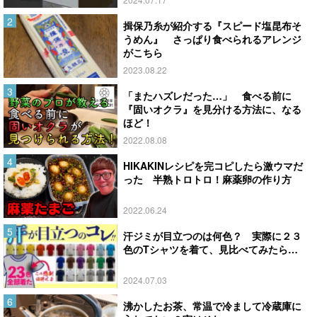
揖保乃糸が紹介する『スピード塩昆布そ
うめん』 さっぱり食べられるアレンジ
がこちら
2023.08.22
「またハズレだった…」 食べる前に
『固いオクラ』を見分ける方法に、なる
ほど！
2022.08.08
HIKAKINレシピを完コピしたら激ウマだ
った 半熟トロトロ！麻薬卵の作り方
2022.06.24
汗ジミが目立つのは何色？ 実際に２３
色のTシャツを着て、見比べてみたら…
2024.07.03
沸かしたお茶、常温で冷まして冷蔵庫に