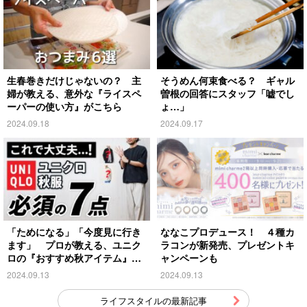
生春巻きだけじゃないの？ 主
そうめん何束食べる？ ギャル
婦が教える、意外な『ライスペ
曽根の回答にスタッフ「嘘でし
ーパーの使い方』がこちら
ょ…」
2024.09.18
2024.09.17
「ためになる」「今度見に行き
ななこプロデュース！ ４種カ
ます」 プロが教える、ユニク
ラコンが新発売、プレゼントキ
ロの『おすすめ秋アイテム』が
ャンペーンも
こちら
2024.09.13
2024.09.13
ライフスタイルの最新記事