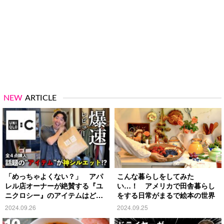
NEW
ARTICLE
「めっちゃよくない？」 アパ
こんな暮らしをしてみた
レル店オーナーが絶賛する『ユ
い…！ アメリカで田舎暮らし
ニクロシー』のアイテムはど
をする日常がまるで絵本の世界
れ？
2024.09.26
2024.09.25