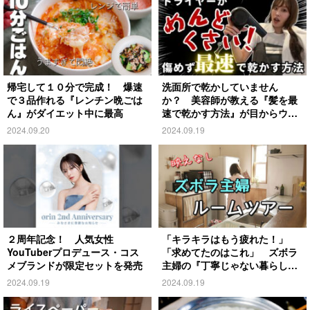
帰宅して１０分で完成！ 爆速
洗面所で乾かしていません
で３品作れる『レンチン晩ごは
か？ 美容師が教える『髪を最
ん』がダイエット中に最高
速で乾かす方法』が目からウロ
コ
2024.09.20
2024.09.19
２周年記念！ 人気女性
「キラキラはもう疲れた！」
YouTuberプロデュース・コス
「求めてたのはこれ」 ズボラ
メブランドが限定セットを発売
主婦の『丁寧じゃない暮らし』
がこちら
2024.09.19
2024.09.19