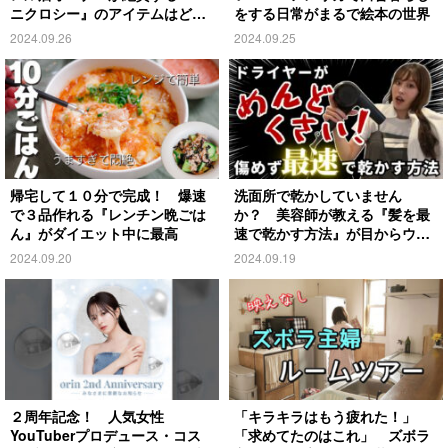
ニクロシー』のアイテムはど
をする日常がまるで絵本の世界
れ？
2024.09.26
2024.09.25
帰宅して１０分で完成！ 爆速
洗面所で乾かしていません
で３品作れる『レンチン晩ごは
か？ 美容師が教える『髪を最
ん』がダイエット中に最高
速で乾かす方法』が目からウロ
コ
2024.09.20
2024.09.19
２周年記念！ 人気女性
「キラキラはもう疲れた！」
YouTuberプロデュース・コス
「求めてたのはこれ」 ズボラ