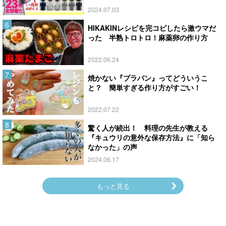
2024.07.03
HIKAKINレシピを完コピしたら激ウマだ
った 半熟トロトロ！麻薬卵の作り方
2022.06.24
焼かない『プラバン』ってどういうこ
と？ 簡単すぎる作り方がすごい！
2022.07.22
驚く人が続出！ 料理の先生が教える
『キュウリの意外な保存方法』に「知ら
なかった」の声
2024.06.17
もっと見る