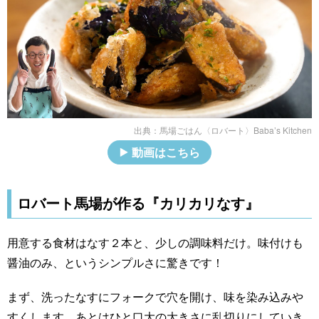
出典：
馬場ごはん〈ロバート〉Baba’s Kitchen
動画はこちら
ロバート馬場が作る『カリカリなす』
用意する食材はなす２本と、少しの調味料だけ。味付けも
醤油のみ、というシンプルさに驚きです！
まず、洗ったなすにフォークで穴を開け、味を染み込みや
すくします。あとはひと口大の大きさに乱切りにしていき