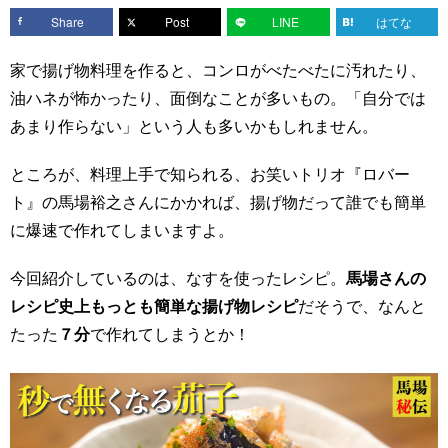
Share
Post
LINE
はてな
家で揚げ物料理を作ると、コンロがべたべたに汚れたり、
油ハネが怖かったり、面倒なことが多いもの。「自分では
あまり作らない」という人も多いかもしれません。
ところが、料理上手で知られる、お笑いトリオ『ロバー
ト』の馬場裕之さんにかかれば、揚げ物だって誰でも簡単
に爆速で作れてしまいますよ。
今回紹介しているのは、なすを使ったレシピ。
馬場さんの
レシピ史上もっとも簡単な揚げ物レシピ
だそうで、なんと
たった
７分
で作れてしまうとか！