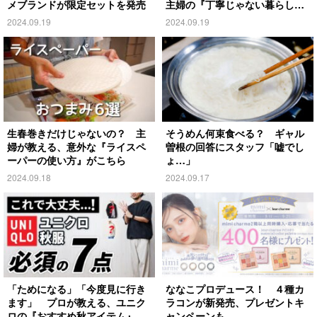
メブランドが限定セットを発売
主婦の『丁寧じゃない暮らし』
がこちら
2024.09.19
2024.09.19
生春巻きだけじゃないの？ 主
そうめん何束食べる？ ギャル
婦が教える、意外な『ライスペ
曽根の回答にスタッフ「嘘でし
ーパーの使い方』がこちら
ょ…」
2024.09.18
2024.09.17
「ためになる」「今度見に行き
ななこプロデュース！ ４種カ
ます」 プロが教える、ユニク
ラコンが新発売、プレゼントキ
ロの『おすすめ秋アイテム』が
ャンペーンも