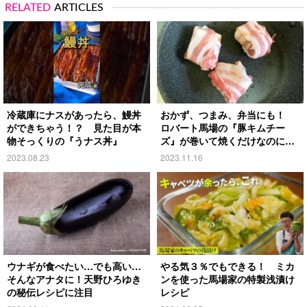
RELATED
ARTICLES
冷蔵庫にナスがあったら、鰻丼
おかず、つまみ、弁当にも！
ができちゃう！？ 見た目が本
ロバート馬場の『豚キムチー
物そっくりの『うナス丼』
ズ』が巻いて焼くだけなのに絶
品
2023.08.23
2023.11.16
ウナギが食べたい…でも高い…
やる気３％でもできる！ ミカ
そんなアナタに！天野ひろゆき
ンを使った馬場家の特製浅漬け
の秘伝レシピに注目
レシピ