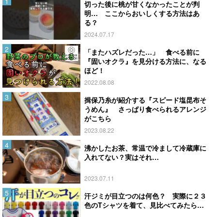
切った後に桃が甘くなかったことが判
明… ここからおいしくする方法はあ
る？
2024.07.17
「またハズレだった…」 食べる前に
『固いオクラ』を見分ける方法に、なる
ほど！
2022.08.08
揖保乃糸が紹介する『スピード塩昆布そ
うめん』 さっぱり食べられるアレンジ
がこちら
2023.08.22
沸かしたお茶、常温で冷まして冷蔵庫に
入れてない？実はそれ…
2023.07.11
汗ジミが目立つのは何色？ 実際に２３
色のTシャツを着て、見比べてみたら…