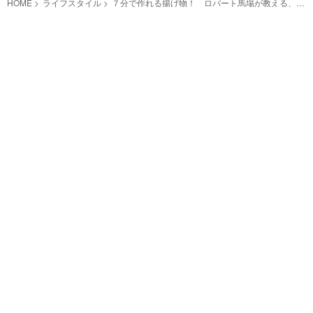
HOME
ライフスタイル
７分で作れる揚げ物！ ロバート馬場が教える、秒
でなくなる『カリカリなす』が爆速激ウマすぎた