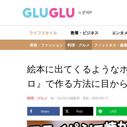
ライフスタイル
教養・ビジネス
エンタ
美容・ファッション
料理・グルメ
フィットネス・健
絵本に出てくるような
ロ』で作る方法に目か
料理・グルメ
By - GLUGLU編集部
更新：
2024-05-17
Share
Post
LINE