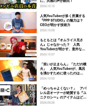
に、共感の声が続出！
2024.10.15
人気YouTuberが多く所属する
『PPP STUDIO』の魅力は？
CEOが明かす技術力
2024.10.09
もともとは『オムライス兄さ
ん』じゃなかった？ 人気
YouTuberが明かす、意外な過
去とは
2024.10.07
「笑いが止まらん」「ただの噴
火」 人気YouTuberが、風呂
を沸かすために使ったのは…
2024.10.02
「めっちゃよくない？」 アパ
レル店オーナーが絶賛する『ユ
ニクロシー』のアイテムはど
れ？
2024.09.26