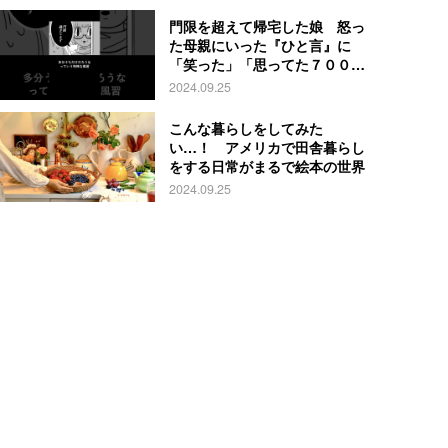
門限を超えて帰宅した娘 怒っ
た母親にいった『ひと言』に
「笑った」「思ってた７００倍
特殊」
2024.09.25
こんな暮らしをしてみた
い…！ アメリカで田舎暮らし
をする日常がまるで絵本の世界
2024.09.25