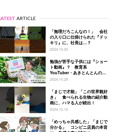
LATEST
ARTICLE
「無理だろこんなの！」 会社
の入り口に仕掛けられた『ドッ
キリ』に、社長は…？
2024.10.30
勉強が苦手な子供には『ショー
ト動画』？ 教育系
YouTuber・あきとんとんの戦
略とは
2024.10.29
「まじで才能」「この世界観好
き」 食べられる生物の紹介動
画に、ハマる人が続出！
2024.10.15
「めっちゃ共感した」「まじで
分かる」 コンビニ店員の本音