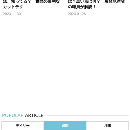
法、知ってる？ 食品の便利な
は？黒い点は何？ 農林水産省
カットテク
の職員が解説！
2023.11.30
2023.01.26
POPULAR
ARTICLE
デイリー
週間
月間