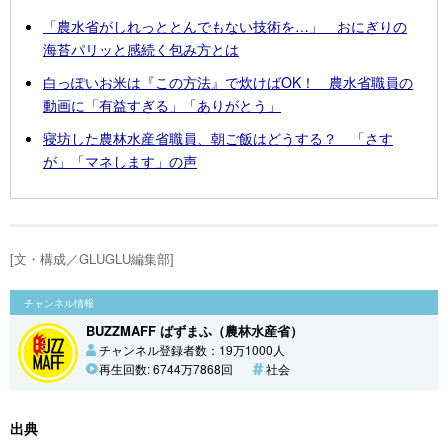
「農水省がしれっととんでもない技術を…」 おにぎりの
海苔パリッと感続く包み方とは
白っぽいお米は『この方法』で炊けばOK！ 農水省職員の
動画に「有益すぎる」「ありがとう」
寝坊した農林水産省職員、朝ご飯はどうする？ 「さす
が」「マネします」の声
[文・構成／GLUGLU編集部]
チャンネル情報
BUZZMAFF ばずまふ（農林水産省）
チャンネル登録者数：19万1000人
再生回数: 6744万7868回
社会
出典