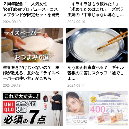
２周年記念！ 人気女性
「キラキラはもう疲れた！」
YouTuberプロデュース・コス
「求めてたのはこれ」 ズボラ
メブランドが限定セットを発売
主婦の『丁寧じゃない暮らし』
がこちら
2024.09.19
2024.09.19
生春巻きだけじゃないの？ 主
そうめん何束食べる？ ギャル
婦が教える、意外な『ライスペ
曽根の回答にスタッフ「嘘でし
ーパーの使い方』がこちら
ょ…」
2024.09.18
2024.09.17