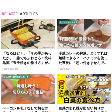
RELATED
ARTICLES
「なるほど！」「その手があっ
冷凍カレーの解凍、どうすれば
たか」 誰でもふわとろ！北斗
短縮できる？ ハチミツを使っ
晶流『玉子焼きの作り方』がこ
た裏技に「思い付きませんでし
ちら
た」
2024.03.19
2024.02.21
ベーコンを包丁なしで切る方
白菜の切れ端が出ない切り方