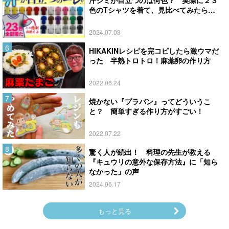
汗ジミが目立つのは何色？ 実際に２３
色のTシャツを着て、見比べてみたら…
2024.07.03
HIKAKINレシピを完コピしたら激ウマだ
った 半熟トロトロ！麻薬卵の作り方
2022.06.24
焼かない『プラバン』ってどういうこ
と？ 簡単すぎる作り方がすごい！
2022.07.22
驚く人が続出！ 料理の先生が教える
『キュウリの意外な保存方法』に「知ら
なかった」の声
2024.06.17
もっと見る