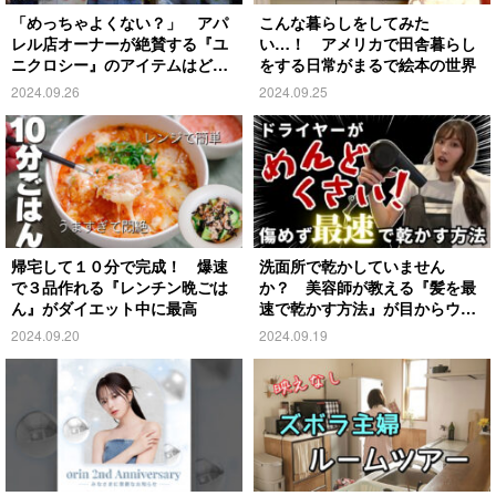
「めっちゃよくない？」 アパ
こんな暮らしをしてみた
レル店オーナーが絶賛する『ユ
い…！ アメリカで田舎暮らし
ニクロシー』のアイテムはど
をする日常がまるで絵本の世界
れ？
2024.09.26
2024.09.25
帰宅して１０分で完成！ 爆速
洗面所で乾かしていません
で３品作れる『レンチン晩ごは
か？ 美容師が教える『髪を最
ん』がダイエット中に最高
速で乾かす方法』が目からウロ
コ
2024.09.20
2024.09.19