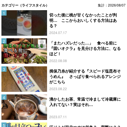
カテゴリー（ライフスタイル）
集計：2026/08/07
切った後に桃が甘くなかったことが判
明… ここからおいしくする方法はあ
る？
2024.07.17
「またハズレだった…」 食べる前に
『固いオクラ』を見分ける方法に、なる
ほど！
2022.08.08
揖保乃糸が紹介する『スピード塩昆布そ
うめん』 さっぱり食べられるアレンジ
がこちら
2023.08.22
沸かしたお茶、常温で冷まして冷蔵庫に
入れてない？実はそれ…
2023.07.11