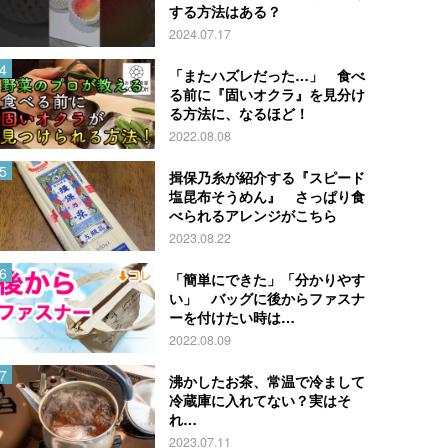
する方法はある？
2024.07.17
「またハズレだった…」 食べ
る前に『固いオクラ』を見分け
る方法に、なるほど！
2022.08.08
揖保乃糸が紹介する『スピード
塩昆布そうめん』 さっぱり食
べられるアレンジがこちら
2023.08.22
「簡単にできた」「分かりやす
い」 バッグに後からファスナ
ーを付けたい時は…
2022.08.09
沸かしたお茶、常温で冷まして
冷蔵庫に入れてない？実はそ
れ…
2023.07.11