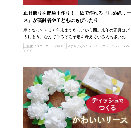
正月飾りを簡単手作り！ 紙で作れる『しめ縄リー
ス』が高齢者や子どもにもぴったり
寒くなってくると年末まであっという間。来年の正月はど
うしよう、なんてそろそろ予定を考えている人も多いので
はないでしょうか。 いい年を迎えるために、正月飾りを手
Pickupクリエイター
お正月
やまもとえみこペーパーデコレーション
ハン
作りしてみるのもいいかもしれません。 ペーパークラフト
メイド
作家のや…