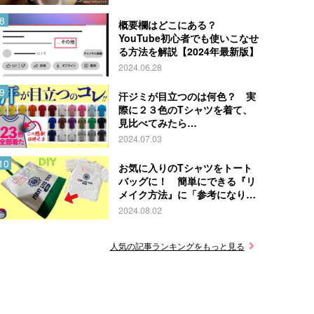
概要欄はどこにある？
YouTube初心者でも使いこなせ
る方法を解説【2024年最新版】
2024.06.28
汗ジミが目立つのは何色？ 実
際に２３色のTシャツを着て、
見比べてみたら…
2024.07.03
お気に入りのTシャツをトート
バッグに！ 簡単にできる『リ
メイク方法』に「参考になりま
す」
2024.08.02
人気の記事ランキングをもっと見る