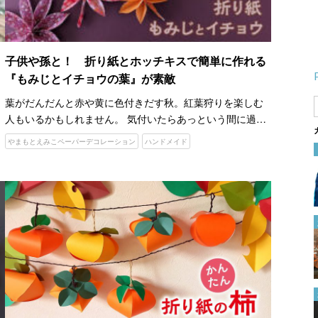
子供や孫と！ 折り紙とホッチキスで簡単に作れる
『もみじとイチョウの葉』が素敵
葉がだんだんと赤や黄に色付きだす秋。紅葉狩りを楽しむ
人もいるかもしれません。 気付いたらあっという間に過ぎ
去ってしまう秋を、家の中でも存分に楽しんでみるのはい
やまもとえみこペーパーデコレーション
ハンドメイド
かがでしょうか。 ペーパークラフト作家のやまもとえみこ
その発想はなかった！ 『縫い
さんが配…
付けられたゴムの替え方』に
「これは助かる！」「早く知り
たかった」
2024.01.12
１００均のプラ板と除光液でで
きた！ 好きな絵柄や写真を転
写する方法がこちら
2024.04.12
概要欄はどこにある？
YouTube初心者でも使いこなせ