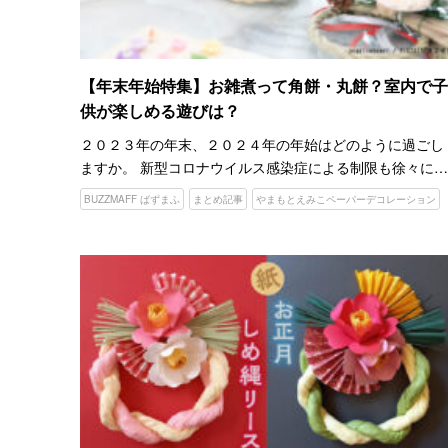
【年末年始特集】お雑煮って角餅・丸餅？室内で子
供が楽しめる遊びは？
２０２３年の年末、２０２４年の年始はどのように過ごし
ますか。 新型コロナウイルス感染症による制限も徐々に緩
和され、久しぶりに帰省をする人もいるかもしれません。
BUZZMAFF ばずまふ
まとめ記事
やまもとえみこペーパーデコレーション
しばらく家族や親戚に会ってなかったからこそ、話すこと
がたくさ…