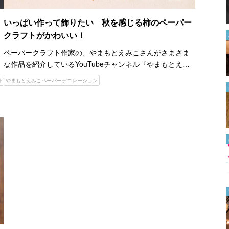
る方法を解説【2024年最新版】
2024.06.28
いっぱい作って飾りたい 秋を感じる柿のペーパー
クラフトがかわいい！
「簡単にできた」「分かりやす
い」 バッグに後からファスナ
ペーパークラフト作家の、やまもとえみこさんがさまざま
ーを付けたい時は…
な作品を紹介しているYouTubeチャンネル『やまもとえみ
2022.08.09
こペーパーデコレーション』。 簡単に作れて季節を感じら
ド
やまもとえみこペーパーデコレーション
れる作品が、国内外の人から人気を集めています。 ティッ
「またハズレだった…」 食べ
シ…
る前に『固いオクラ』を見分け
る方法に、なるほど！
2022.08.08
焼かない『プラバン』ってどう
いうこと？ 簡単すぎる作り方
がすごい！
2022.07.22
子供や孫と作りたい！ １００
均折り紙で簡単に作れる『風
鈴』が涼しげで素敵
2023.08.10