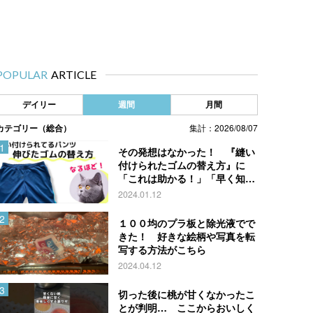
POPULAR
ARTICLE
デイリー
週間
月間
カテゴリー（総合）
集計：2026/08/07
その発想はなかった！ 『縫い
付けられたゴムの替え方』に
「これは助かる！」「早く知り
たかった」
2024.01.12
１００均のプラ板と除光液でで
きた！ 好きな絵柄や写真を転
写する方法がこちら
2024.04.12
切った後に桃が甘くなかったこ
とが判明… ここからおいしく