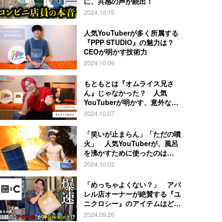
に、共感の声が続出！
2024.10.15
人気YouTuberが多く所属する
『PPP STUDIO』の魅力は？
CEOが明かす技術力
2024.10.09
もともとは『オムライス兄さ
ん』じゃなかった？ 人気
YouTuberが明かす、意外な過
去とは
2024.10.07
「笑いが止まらん」「ただの噴
火」 人気YouTuberが、風呂
を沸かすために使ったのは…
2024.10.02
「めっちゃよくない？」 アパ
レル店オーナーが絶賛する『ユ
ニクロシー』のアイテムはど
れ？
2024.09.26