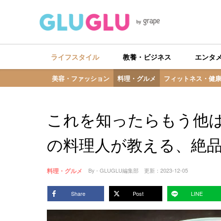
ライフスタイル
教養・ビジネス
エンタ
美容・ファッション
料理・グルメ
フィットネス・健
これを知ったらもう他
の料理人が教える、絶
料理・グルメ
By - GLUGLU編集部
更新：
2023-12-05
Share
Post
LINE