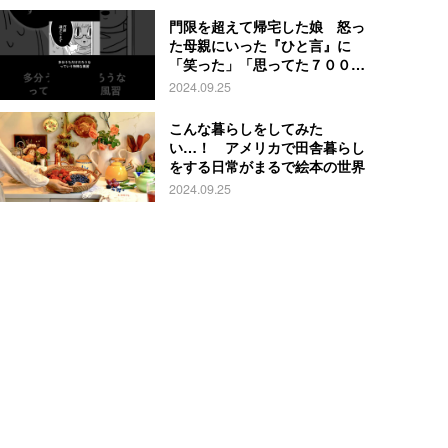
門限を超えて帰宅した娘 怒っ
た母親にいった『ひと言』に
「笑った」「思ってた７００倍
特殊」
2024.09.25
こんな暮らしをしてみた
い…！ アメリカで田舎暮らし
をする日常がまるで絵本の世界
2024.09.25