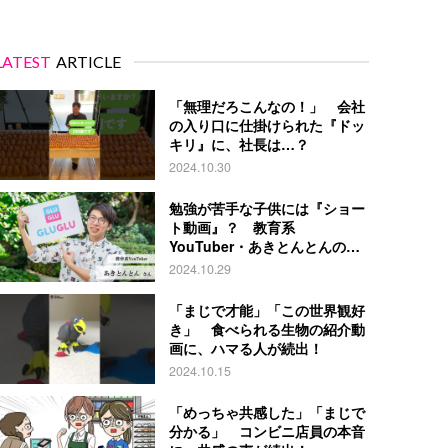
LATEST
ARTICLE
「無理だろこんなの！」 会社
の入り口に仕掛けられた『ドッ
キリ』に、社長は…？
2024.10.30
勉強が苦手な子供には『ショー
ト動画』？ 教育系
YouTuber・あきとんとんの戦
略とは
2024.10.29
「まじで才能」「この世界観好
き」 食べられる生物の紹介動
画に、ハマる人が続出！
2024.10.15
「めっちゃ共感した」「まじで
分かる」 コンビニ店員の本音