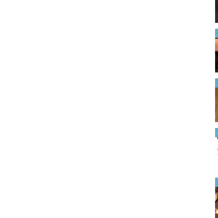
る方法を解説【2024年最新版】
2024.06.28
「簡単にできた」「分かりやす
い」 バッグに後からファスナ
ーを付けたい時は…
2022.08.09
「またハズレだった…」 食べ
る前に『固いオクラ』を見分け
る方法に、なるほど！
2022.08.08
焼かない『プラバン』ってどう
いうこと？ 簡単すぎる作り方
がすごい！
2022.07.22
子供や孫と作りたい！ １００
均折り紙で簡単に作れる『風
鈴』が涼しげで素敵
2023.08.10