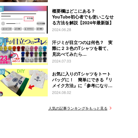
概要欄はどこにある？
YouTube初心者でも使いこなせ
る方法を解説【2024年最新版】
2024.06.28
汗ジミが目立つのは何色？ 実
際に２３色のTシャツを着て、
見比べてみたら…
2024.07.03
お気に入りのTシャツをトート
バッグに！ 簡単にできる『リ
メイク方法』に「参考になりま
す」
2024.08.02
人気の記事ランキングをもっと見る