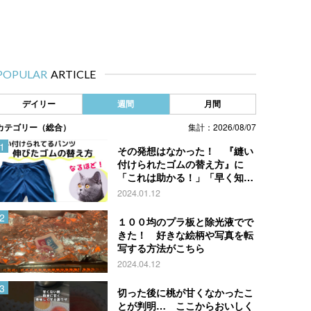
POPULAR
ARTICLE
デイリー
週間
月間
カテゴリー（総合）
集計：2026/08/07
その発想はなかった！ 『縫い
付けられたゴムの替え方』に
「これは助かる！」「早く知り
たかった」
2024.01.12
１００均のプラ板と除光液でで
きた！ 好きな絵柄や写真を転
写する方法がこちら
2024.04.12
切った後に桃が甘くなかったこ
とが判明… ここからおいしく