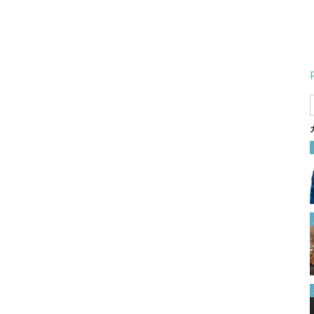
その発想はなかった！ 『縫い
付けられたゴムの替え方』に
「これは助かる！」「早く知り
たかった」
2024.01.12
１００均のプラ板と除光液でで
きた！ 好きな絵柄や写真を転
写する方法がこちら
2024.04.12
概要欄はどこにある？
YouTube初心者でも使いこなせ