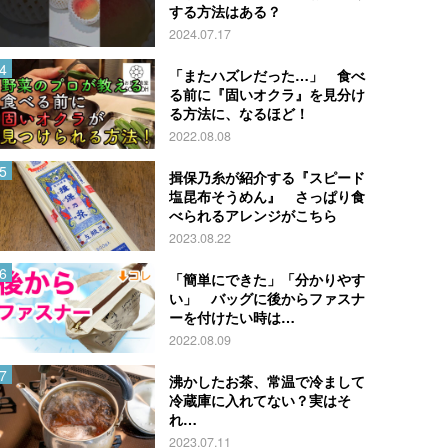
する方法はある？
2024.07.17
「またハズレだった…」 食べ
る前に『固いオクラ』を見分け
る方法に、なるほど！
2022.08.08
揖保乃糸が紹介する『スピード
塩昆布そうめん』 さっぱり食
べられるアレンジがこちら
2023.08.22
「簡単にできた」「分かりやす
い」 バッグに後からファスナ
ーを付けたい時は…
2022.08.09
沸かしたお茶、常温で冷まして
冷蔵庫に入れてない？実はそ
れ…
2023.07.11