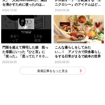
を沸かすために使ったのは…
ニクロシー』のアイテムはど
れ？
2024.10.02
2024.09.26
門限を超えて帰宅した娘 怒っ
こんな暮らしをしてみた
た母親にいった『ひと言』に
い…！ アメリカで田舎暮らし
「笑った」「思ってた７００倍
をする日常がまるで絵本の世界
特殊」
2024.09.25
2024.09.25
新着記事をもっと見る