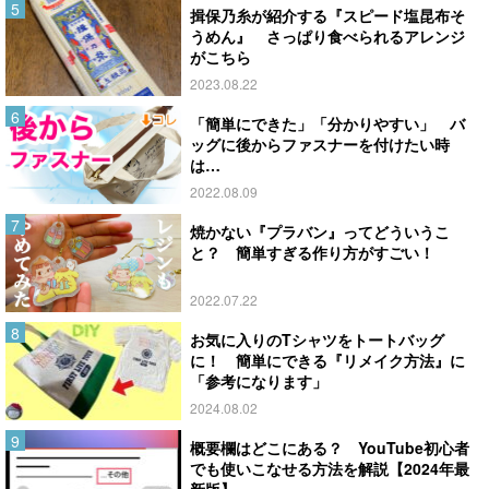
揖保乃糸が紹介する『スピード塩昆布そ
うめん』 さっぱり食べられるアレンジ
がこちら
2023.08.22
「簡単にできた」「分かりやすい」 バ
ッグに後からファスナーを付けたい時
は…
2022.08.09
焼かない『プラバン』ってどういうこ
と？ 簡単すぎる作り方がすごい！
2022.07.22
お気に入りのTシャツをトートバッグ
に！ 簡単にできる『リメイク方法』に
「参考になります」
2024.08.02
概要欄はどこにある？ YouTube初心者
でも使いこなせる方法を解説【2024年最
新版】