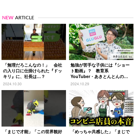
NEW
ARTICLE
「無理だろこんなの！」 会社
勉強が苦手な子供には『ショー
の入り口に仕掛けられた『ドッ
ト動画』？ 教育系
キリ』に、社長は…？
YouTuber・あきとんとんの戦
略とは
2024.10.30
2024.10.29
「まじで才能」「この世界観好
「めっちゃ共感した」「まじで