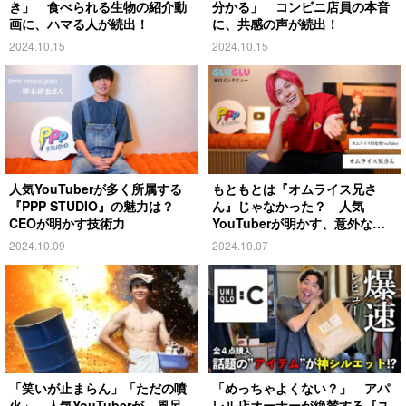
き」 食べられる生物の紹介動
分かる」 コンビニ店員の本音
画に、ハマる人が続出！
に、共感の声が続出！
2024.10.15
2024.10.15
人気YouTuberが多く所属する
もともとは『オムライス兄さ
『PPP STUDIO』の魅力は？
ん』じゃなかった？ 人気
CEOが明かす技術力
YouTuberが明かす、意外な過
去とは
2024.10.09
2024.10.07
「笑いが止まらん」「ただの噴
「めっちゃよくない？」 アパ
火」 人気YouTuberが、風呂
レル店オーナーが絶賛する『ユ