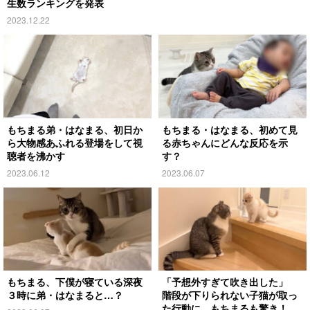
生数ランキングを発表
2023.12.22
もちまる弟・はなまる、初日か
もちまる・はなまる、初めて見
ら大物感あふれる登場をして視
る赤ちゃんにどんな反応を示
聴者を沸かす
す？
2023.06.12
2023.06.07
もちまる、下僕が寝ている深夜
「予想外すぎて吹き出した」
３時に弟・はなまると…？
階段が下りられない子猫が取っ
た行動に、もちまるも驚き！