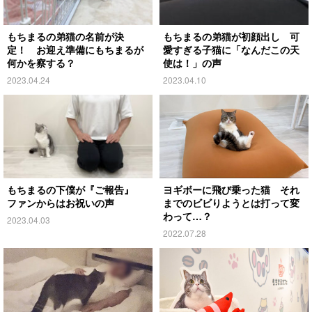
もちまるの弟猫の名前が決
もちまるの弟猫が初顔出し 可
定！ お迎え準備にもちまるが
愛すぎる子猫に「なんだこの天
何かを察する？
使は！」の声
2023.04.24
2023.04.10
もちまるの下僕が『ご報告』
ヨギボーに飛び乗った猫 それ
ファンからはお祝いの声
までのビビりようとは打って変
わって…？
2023.04.03
2022.07.28