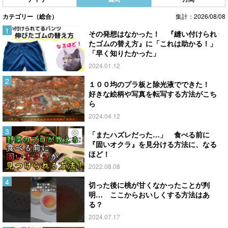
カテゴリー（総合）
集計：2026/08/08
その発想はなかった！ 『縫い付けられ
たゴムの替え方』に「これは助かる！」
「早く知りたかった」
2024.01.12
１００均のプラ板と除光液でできた！
好きな絵柄や写真を転写する方法がこち
ら
2024.04.12
「またハズレだった…」 食べる前に
『固いオクラ』を見分ける方法に、なる
ほど！
2022.08.08
切った後に桃が甘くなかったことが判
明… ここからおいしくする方法はあ
る？
2024.07.17