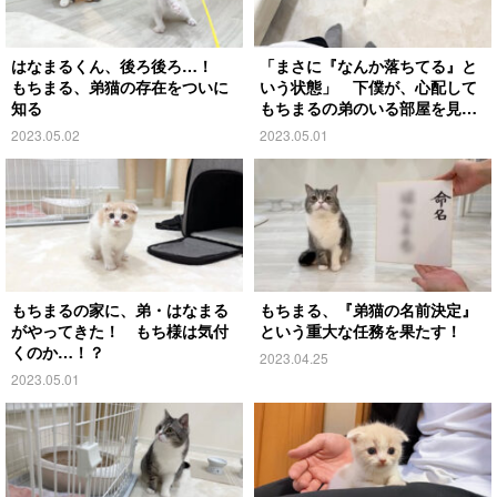
はなまるくん、後ろ後ろ…！
「まさに『なんか落ちてる』と
もちまる、弟猫の存在をついに
いう状態」 下僕が、心配して
知る
もちまるの弟のいる部屋を見に
行ったら…
2023.05.02
2023.05.01
もちまるの家に、弟・はなまる
もちまる、『弟猫の名前決定』
がやってきた！ もち様は気付
という重大な任務を果たす！
くのか…！？
2023.04.25
2023.05.01