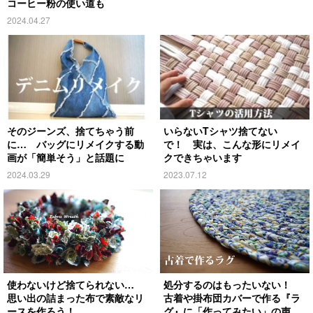
コーヒー粉の使い道も
2024.04.27
そのジーンズ、捨てちゃう前
いらないTシャツ捨てない
に… バッグにリメイクする動
で！ 実は、こんな形にリメイ
画が「簡単そう」と話題に
クできちゃいます
2024.03.29
2023.07.12
使わないけど捨てられない…
処分するのはもったいない！
思い出の詰まった布で素敵なリ
古着や掛布団カバーで作る『ラ
ースを作ろう！
グ』に「作ってみたい」の声