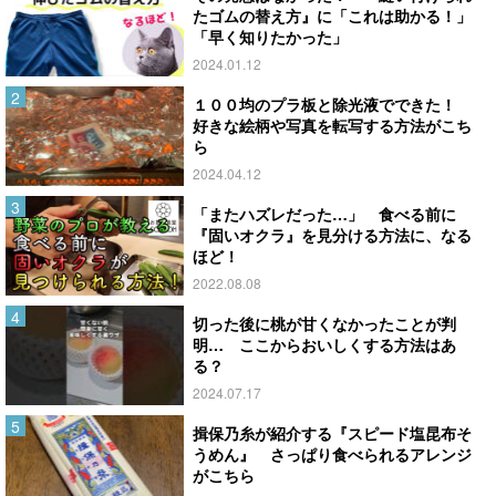
たゴムの替え方』に「これは助かる！」
「早く知りたかった」
2024.01.12
１００均のプラ板と除光液でできた！
好きな絵柄や写真を転写する方法がこち
ら
2024.04.12
「またハズレだった…」 食べる前に
『固いオクラ』を見分ける方法に、なる
ほど！
2022.08.08
切った後に桃が甘くなかったことが判
明… ここからおいしくする方法はあ
る？
2024.07.17
揖保乃糸が紹介する『スピード塩昆布そ
うめん』 さっぱり食べられるアレンジ
がこちら