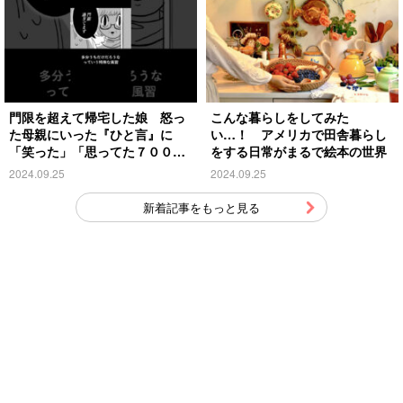
門限を超えて帰宅した娘 怒っ
こんな暮らしをしてみた
た母親にいった『ひと言』に
い…！ アメリカで田舎暮らし
「笑った」「思ってた７００倍
をする日常がまるで絵本の世界
特殊」
2024.09.25
2024.09.25
新着記事をもっと見る