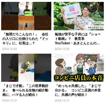
「無理だろこんなの！」 会社
勉強が苦手な子供には『ショー
の入り口に仕掛けられた『ドッ
ト動画』？ 教育系
キリ』に、社長は…？
YouTuber・あきとんとんの戦
略とは
2024.10.30
2024.10.29
「まじで才能」「この世界観好
「めっちゃ共感した」「まじで
き」 食べられる生物の紹介動
分かる」 コンビニ店員の本音
画に、ハマる人が続出！
に、共感の声が続出！
2024.10.15
2024.10.15