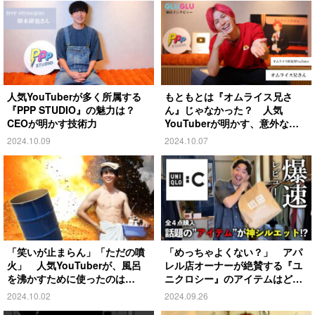
人気YouTuberが多く所属する
もともとは『オムライス兄さ
『PPP STUDIO』の魅力は？
ん』じゃなかった？ 人気
CEOが明かす技術力
YouTuberが明かす、意外な過
去とは
2024.10.09
2024.10.07
「笑いが止まらん」「ただの噴
「めっちゃよくない？」 アパ
火」 人気YouTuberが、風呂
レル店オーナーが絶賛する『ユ
を沸かすために使ったのは…
ニクロシー』のアイテムはど
れ？
2024.10.02
2024.09.26