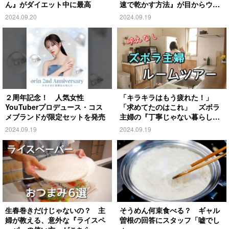
ん』がダイエット中に最高
速で乾かす方法』が目からウロ
コ
2024.09.20
2024.09.19
２周年記念！ 人気女性
「キラキラはもう疲れた！」
YouTuberプロデュース・コス
「求めてたのはこれ」 ズボラ
メブランドが限定セットを発売
主婦の『丁寧じゃない暮らし』
がこちら
2024.09.19
2024.09.19
生春巻きだけじゃないの？ 主
そうめん何束食べる？ ギャル
婦が教える、意外な『ライスペ
曽根の回答にスタッフ「嘘でし