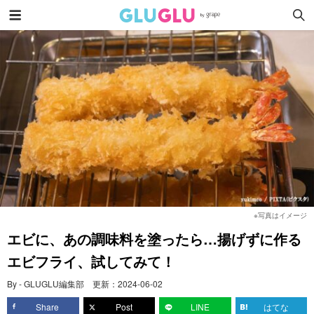
※写真はイメージ
エビに、あの調味料を塗ったら…揚げずに作る
エビフライ、試してみて！
By - GLUGLU編集部
更新：
2024-06-02
Share
Post
LINE
はてな