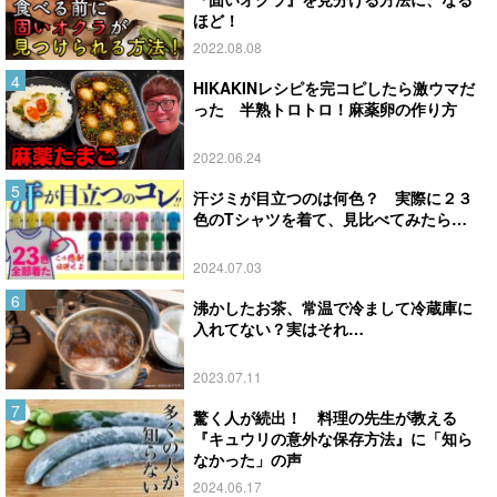
ほど！
2022.08.08
HIKAKINレシピを完コピしたら激ウマだ
った 半熟トロトロ！麻薬卵の作り方
2022.06.24
汗ジミが目立つのは何色？ 実際に２３
色のTシャツを着て、見比べてみたら…
2024.07.03
沸かしたお茶、常温で冷まして冷蔵庫に
入れてない？実はそれ…
2023.07.11
驚く人が続出！ 料理の先生が教える
『キュウリの意外な保存方法』に「知ら
なかった」の声
2024.06.17