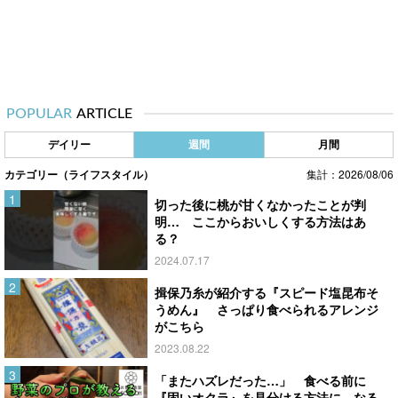
POPULAR
ARTICLE
デイリー
週間
月間
カテゴリー（ライフスタイル）
集計：2026/08/06
切った後に桃が甘くなかったことが判
明… ここからおいしくする方法はあ
る？
2024.07.17
揖保乃糸が紹介する『スピード塩昆布そ
うめん』 さっぱり食べられるアレンジ
がこちら
2023.08.22
「またハズレだった…」 食べる前に
『固いオクラ』を見分ける方法に、なる