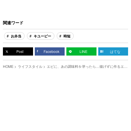
関連ワード
お弁当
キユーピー
時短
Post
Facebook
LINE
はてな
HOME
ライフスタイル
エビに、あの調味料を塗ったら…揚げずに作るエビ
フライ、試してみて！