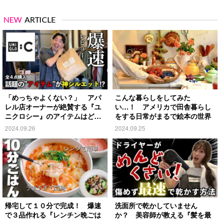
NEW
ARTICLE
「めっちゃよくない？」 アパ
こんな暮らしをしてみた
レル店オーナーが絶賛する『ユ
い…！ アメリカで田舎暮らし
ニクロシー』のアイテムはど
をする日常がまるで絵本の世界
れ？
2024.09.26
2024.09.25
帰宅して１０分で完成！ 爆速
洗面所で乾かしていません
で３品作れる『レンチン晩ごは
か？ 美容師が教える『髪を最