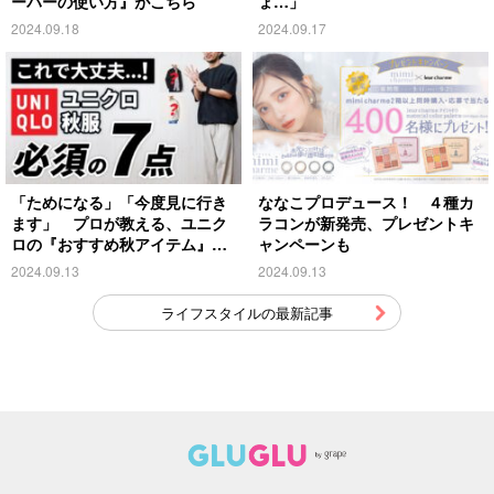
ーパーの使い方』がこちら
ょ…」
2024.09.18
2024.09.17
「ためになる」「今度見に行き
ななこプロデュース！ ４種カ
ます」 プロが教える、ユニク
ラコンが新発売、プレゼントキ
ロの『おすすめ秋アイテム』が
ャンペーンも
こちら
2024.09.13
2024.09.13
ライフスタイルの最新記事