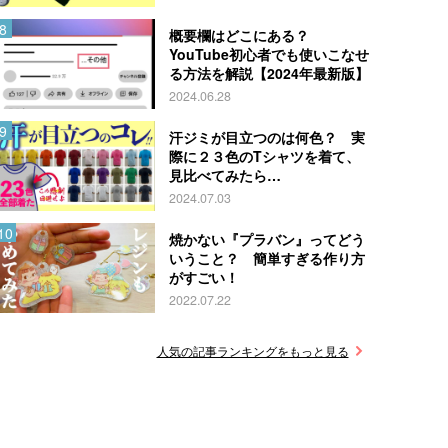
概要欄はどこにある？
YouTube初心者でも使いこなせ
る方法を解説【2024年最新版】
2024.06.28
汗ジミが目立つのは何色？ 実
際に２３色のTシャツを着て、
見比べてみたら…
2024.07.03
焼かない『プラバン』ってどう
いうこと？ 簡単すぎる作り方
がすごい！
2022.07.22
人気の記事ランキングをもっと見る