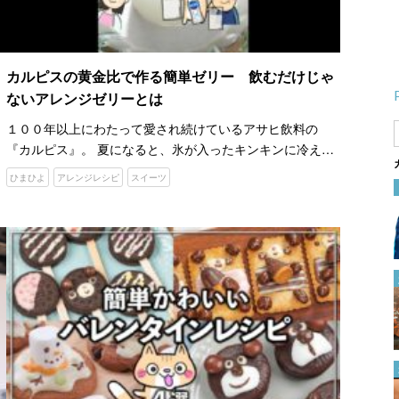
カルピスの黄金比で作る簡単ゼリー 飲むだけじゃ
ないアレンジゼリーとは
１００年以上にわたって愛され続けているアサヒ飲料の
『カルピス』。 夏になると、氷が入ったキンキンに冷えた
『カルピス』を飲みたくなりませんか。 さわやかな酸味と
ひまひよ
アレンジレシピ
スイーツ
甘さが、暑い日に恋しくなりますよね。子供から大人まで
その発想はなかった！ 『縫い
年代問わず…
付けられたゴムの替え方』に
「これは助かる！」「早く知り
たかった」
2024.01.12
１００均のプラ板と除光液でで
きた！ 好きな絵柄や写真を転
写する方法がこちら
2024.04.12
切った後に桃が甘くなかったこ
とが判明… ここからおいしく