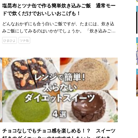
塩昆布とツナ缶で作る簡単炊き込みご飯 通常モー
お気に入りのTシャツをトート
ドで炊くだけでおいしいおこげも！
バッグに！ 簡単にできる『リ
メイク方法』に「参考になりま
どんなおかずにも合う白いご飯ですが、たまには、炊き込
す」
2024.08.02
みご飯にしてみるのはいかがでしょうか。 「炊き込みご飯
の素が手元にないよ」という人でも大丈夫。 家に、ツナ缶
ひまひよ
ツナ缶
美容師が伝授する『スポーツ刈
と塩昆布はありませんか。すでにそろっている人なら、あ
り』のカット方法が、ためにな
と具材を…
る
2022.10.11
焼かない『プラバン』ってどう
いうこと？ 簡単すぎる作り方
がすごい！
2022.07.22
チョコなしでもチョコ感を楽しめる！？ スイーツ