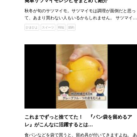
簡単サツマイモレシピをまとめて紹介
秋冬が旬のサツマイモ。サツマイモは調理が面倒だと思っ
て、あまり買わない人もいるかもしれません。 サツマイモ
は硬いですが、レンジで加熱すれば火が通しやすくなりま
ひまひよ
スイーツ
時短
節約
すよ。 YouTubeチャンネル『ひまひよ』では、サツマイモ
を…
これまでずっと捨ててた！ 『パン袋を留めるア
レ』がこんなに活躍するとは…
食パンなどを袋で買うと、留め具が付いてきますよね。 あ