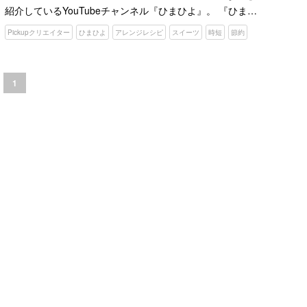
紹介しているYouTubeチャンネル『ひまひよ』。 『ひまひ
よ』で料理を紹介しているおかあちゃんは、料理研究家で
Pickupクリエイター
ひまひよ
アレンジレシピ
スイーツ
時短
節約
野菜ソムリエや食育アドバイザー、ダイエットインストラ
クタ…
1