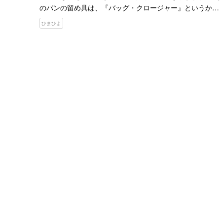
のパンの留め具は、『バッグ・クロージャー』というかっ
こいい名前が付いているものなのです。 しかし、パンの袋
ひまひよ
を留める以外に、使われているところを見たことがないで
しょう。…