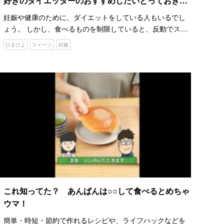
好きのダイエッターのおすすめしたいとっておきレ
シピ
妊娠や健康のために、ダイエットをしている人もいるでし
ょう。 しかし、食べるものを制限していると、反動でスイ
ーツを食べたくなる時はないでしょうか。 罪悪感を抱きな
ひまひよ
スイーツ
妊娠
がら、スイーツを食べても、心から楽しめないですよね。
You…
これ知ってた？ あんぱんは○○して食べるとめちゃ
ウマ！
簡単・時短・節約で作れるレシピや、ライフハックなどを