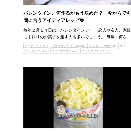
バレンタイン、何作るかもう決めた？ 今からでも
間に合うアイディアレシピ集
毎年２月１４日は、バレンタインデー！ 恋人や友人、家族
に手作りのお菓子を渡す人も多いでしょう。 毎年「何を作
ろうかな」と悩む人もいるかもしれません。そんな人は、
こぐまいたんカフェ
ひまひよ
まとめ記事
ゆう スイーツ研究家
スイー
YouTubeで解決してみませんか。 YouTubeには、料…
ツ
バレンタイン
ホッとケーキさん。
ホットケーキミックス