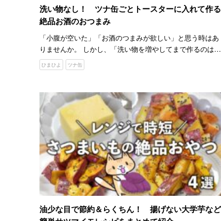
洗い物なし！ ツナ缶ごとトースターに入れて作る
絶品お酒のおつまみ
「小腹が空いた」「お酒のつまみが欲しい」と思う時はあ
りませんか。 しかし、「洗い物を増やしてまで作るのは面
倒…」ということもありますよね。 YouTubeチャンネル
ひまひよ
ツナ缶
『ひまひよ』では、缶詰で作るおつまみを紹介していま
す。 …
油少な目で節約＆らくちん！ 揚げない大学芋など