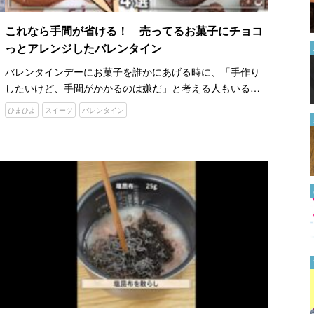
する方法はある？
2024.07.17
これなら手間が省ける！ 売ってるお菓子にチョコ
っとアレンジしたバレンタイン
「またハズレだった…」 食べ
る前に『固いオクラ』を見分け
バレンタインデーにお菓子を誰かにあげる時に、「手作り
る方法に、なるほど！
したいけど、手間がかかるのは嫌だ」と考える人もいるで
2022.08.08
しょう。 YouTubeチャンネル『ひまひよ』では、スーパー
ひまひよ
スイーツ
バレンタイン
マーケットなどで売っている商品を使って、アレンジした
概要欄はどこにある？
お菓…
YouTube初心者でも使いこなせ
る方法を解説【2024年最新版】
2024.06.28
HIKAKINレシピを完コピしたら
激ウマだった 半熟トロトロ！
麻薬卵の作り方
2022.06.24
汗ジミが目立つのは何色？ 実
際に２３色のTシャツを着て、
見比べてみたら…
2024.07.03