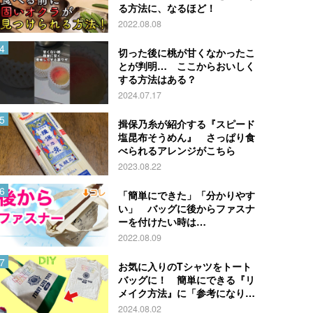
る方法に、なるほど！
2022.08.08
切った後に桃が甘くなかったこ
とが判明… ここからおいしく
する方法はある？
2024.07.17
揖保乃糸が紹介する『スピード
塩昆布そうめん』 さっぱり食
べられるアレンジがこちら
2023.08.22
「簡単にできた」「分かりやす
い」 バッグに後からファスナ
ーを付けたい時は…
2022.08.09
お気に入りのTシャツをトート
バッグに！ 簡単にできる『リ
メイク方法』に「参考になりま
す」
2024.08.02