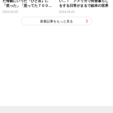
た母親にいった『ひと言』に
い…！ アメリカで田舎暮らし
「笑った」「思ってた７００倍
をする日常がまるで絵本の世界
特殊」
2024.09.25
2024.09.25
新着記事をもっと見る