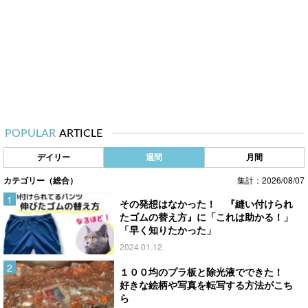
POPULAR
ARTICLE
デイリー
週間
月間
カテゴリー（総合）
集計：2026/08/07
その発想はなかった！ 『縫い付けられ
たゴムの替え方』に「これは助かる！」
「早く知りたかった」
2024.01.12
１００均のプラ板と除光液でできた！
好きな絵柄や写真を転写する方法がこち
ら