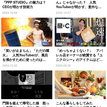
『PPP STUDIO』の魅力は？
ん』じゃなかった？ 人気
CEOが明かす技術力
YouTuberが明かす、意外な過
去とは
2024.10.09
2024.10.07
「笑いが止まらん」「ただの噴
「めっちゃよくない？」 アパ
火」 人気YouTuberが、風呂
レル店オーナーが絶賛する『ユ
を沸かすために使ったのは…
ニクロシー』のアイテムはど
れ？
2024.10.02
2024.09.26
門限を超えて帰宅した娘 怒っ
こんな暮らしをしてみた