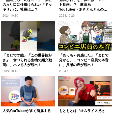
の入り口に仕掛けられた『ドッ
ト動画』？ 教育系
キリ』に、社長は…？
YouTuber・あきとんとんの戦
略とは
2024.10.30
2024.10.29
「まじで才能」「この世界観好
「めっちゃ共感した」「まじで
き」 食べられる生物の紹介動
分かる」 コンビニ店員の本音
画に、ハマる人が続出！
に、共感の声が続出！
2024.10.15
2024.10.15
人気YouTuberが多く所属する
もともとは『オムライス兄さ