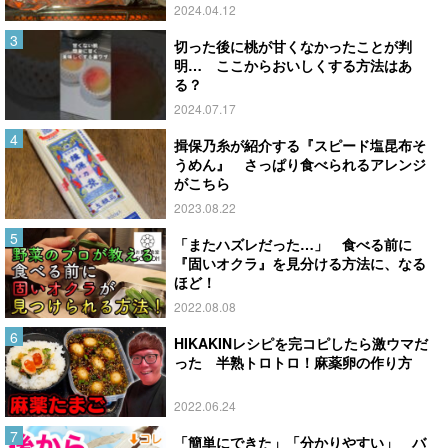
2024.04.12
切った後に桃が甘くなかったことが判
明… ここからおいしくする方法はあ
る？
2024.07.17
揖保乃糸が紹介する『スピード塩昆布そ
うめん』 さっぱり食べられるアレンジ
がこちら
2023.08.22
「またハズレだった…」 食べる前に
『固いオクラ』を見分ける方法に、なる
ほど！
2022.08.08
HIKAKINレシピを完コピしたら激ウマだ
った 半熟トロトロ！麻薬卵の作り方
2022.06.24
「簡単にできた」「分かりやすい」 バ