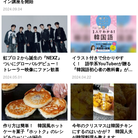
イン講座を開始
2024.09.04
虹プロ２から誕生の『NEXZ』
イラスト付きで分かりやす
ついにグローバルデビュー！
く！ 語学系YouTuberが贈る
トレーラー映像にファン歓喜
『韓国語初心者の教科書』が発
売
2024.05.01
2024.04.22
作り方は簡単！ 韓国風ホット
今年のクリスマスは韓国チキン
ケーキ菓子『ホットク』のレシ
にするのはいかが？ 韓国人夫
ピをローソンが紹介
が韓国料理を教えます