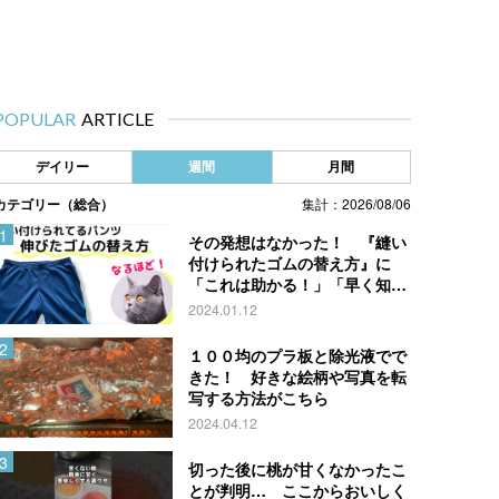
POPULAR
ARTICLE
デイリー
週間
月間
カテゴリー（総合）
集計：2026/08/06
その発想はなかった！ 『縫い
付けられたゴムの替え方』に
「これは助かる！」「早く知り
たかった」
2024.01.12
１００均のプラ板と除光液でで
きた！ 好きな絵柄や写真を転
写する方法がこちら
2024.04.12
切った後に桃が甘くなかったこ
とが判明… ここからおいしく