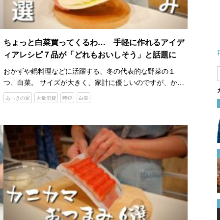
ちょっと白菜買ってくるわ… 手軽に作れるアイデ
ィアレシピ７品が「どれもおいしそう」と話題に
おかずや鍋料理などに活躍する、冬の代表的な野菜の１
つ、白菜。 サイズが大きく、家計に優しいのですが、かえ
って余らせてしまうこともあるのではないでしょうか…。
あっきの家
大量消費
時短
白菜
でも、心配はいりません！ YouTubeチャンネル『あっきの
その発想はなかった！ 『縫い
家』…
付けられたゴムの替え方』に
「これは助かる！」「早く知り
たかった」
2024.01.12
１００均のプラ板と除光液でで
きた！ 好きな絵柄や写真を転
写する方法がこちら
2024.04.12
「またハズレだった…」 食べ
る前に『固いオクラ』を見分け