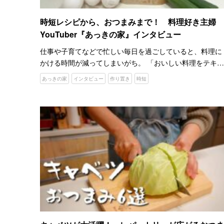
時短レシピから、おつまみまで！ 料理好き主婦
YouTuber『あっきの家』インタビュー
仕事や子育てなどで忙しい毎日を過ごしていると、料理に
かける時間が減ってしまいがち。 「おいしい料理をテキパ
キと作れるようになりたい！」というあなたにオススメな
あっきの家
インタビュー
作り置き
時短
のが、YouTubeチャンネル『あっきの家』です。 作り置き
レ…