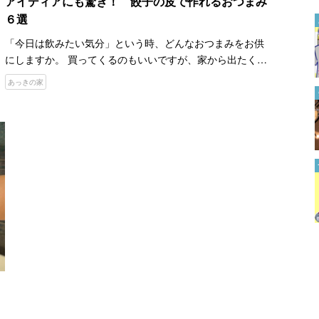
アイディアにも驚き！ 餃子の皮で作れるおつまみ
６選
材料費は千円ほど！ １００均
造花で作れる『髪飾り』が孫や
「今日は飲みたい気分」という時、どんなおつまみをお供
娘に作ってあげたい！
にしますか。 買ってくるのもいいですが、家から出たくな
2024.09.17
い時は作ってみるのもいいでしょう。 YouTubeチャンネル
あっきの家
『あっきの家』では、餃子の皮で作れるおつまみを紹介し
「簡単にできた」「分かりやす
て…
い」 バッグに後からファスナ
ーを付けたい時は…
2022.08.09
揖保乃糸が紹介する『スピード
塩昆布そうめん』 さっぱり食
べられるアレンジがこちら
2023.08.22