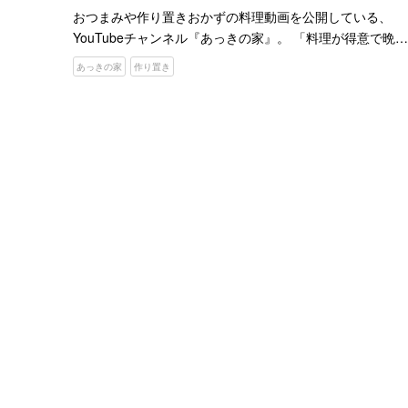
おつまみや作り置きおかずの料理動画を公開している、
YouTubeチャンネル『あっきの家』。 「料理が得意で晩酌
が好き」という投稿者さんが、アイディアレシピを動画で
あっきの家
作り置き
紹介しています。 例えば、こちらの動画のテーマは長イモ
のお…