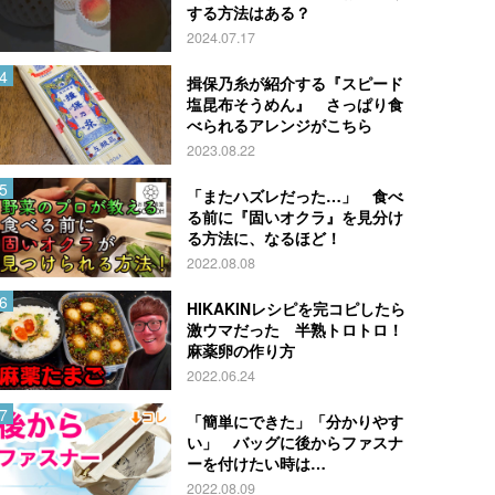
する方法はある？
2024.07.17
揖保乃糸が紹介する『スピード
塩昆布そうめん』 さっぱり食
べられるアレンジがこちら
2023.08.22
「またハズレだった…」 食べ
る前に『固いオクラ』を見分け
る方法に、なるほど！
2022.08.08
HIKAKINレシピを完コピしたら
激ウマだった 半熟トロトロ！
麻薬卵の作り方
2022.06.24
「簡単にできた」「分かりやす
い」 バッグに後からファスナ
ーを付けたい時は…
2022.08.09