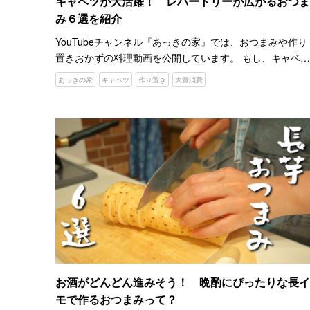
キャベツが大活躍！ レパートリーが広がるおつま
み６選を紹介
YouTubeチャンネル『あっきの家』では、おつまみや作り
置きおかずの料理動画を公開しています。 もし、キャベツ
を買って消費に悩んでいたらチャンスです！キャベツを使
あっきの家
キャベツ
作り置き
大量消費
った、おつまみ料理を６つ紹介しますよ。 キャベツ大量消
費…
お酒がどんどん進みそう！ 晩酌にぴったりな長イ
モで作るおつまみって？