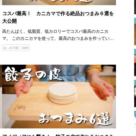
る方法に、なるほど！
2022.08.08
コスパ最高！ カニカマで作る絶品おつまみ６選を
大公開
概要欄はどこにある？
YouTube初心者でも使いこなせ
高たんぱく、低脂質、低カロリーでコスパ最高のカニカ
る方法を解説【2024年最新版】
マ。 このカニカマを使って、最高のおつまみを作っている
2024.06.28
のは、YouTubeチャンネル『あっきの家』です。 これから
あっきの家
節約
紹介する動画では、カニカマを使ったおつまみを６つ紹介
切った後に桃が甘くなかったこ
して…
とが判明… ここからおいしく
する方法はある？
2024.07.17
お気に入りのTシャツをトート
バッグに！ 簡単にできる『リ
メイク方法』に「参考になりま
す」
2024.08.02
焼かない『プラバン』ってどう
いうこと？ 簡単すぎる作り方
がすごい！
2022.07.22