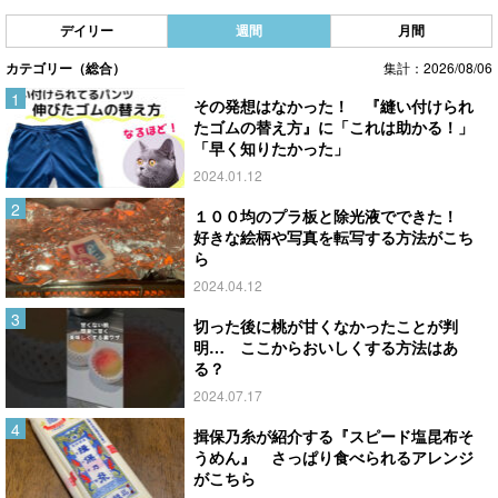
デイリー
週間
月間
カテゴリー（総合）
集計：2026/08/06
その発想はなかった！ 『縫い付けられ
たゴムの替え方』に「これは助かる！」
「早く知りたかった」
2024.01.12
１００均のプラ板と除光液でできた！
好きな絵柄や写真を転写する方法がこち
ら
2024.04.12
切った後に桃が甘くなかったことが判
明… ここからおいしくする方法はあ
る？
2024.07.17
揖保乃糸が紹介する『スピード塩昆布そ
うめん』 さっぱり食べられるアレンジ
がこちら