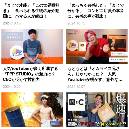
「まじで才能」「この世界観好
「めっちゃ共感した」「まじで
き」 食べられる生物の紹介動
分かる」 コンビニ店員の本音
画に、ハマる人が続出！
に、共感の声が続出！
2024.10.15
2024.10.15
人気YouTuberが多く所属する
もともとは『オムライス兄さ
『PPP STUDIO』の魅力は？
ん』じゃなかった？ 人気
CEOが明かす技術力
YouTuberが明かす、意外な過
去とは
2024.10.09
2024.10.07