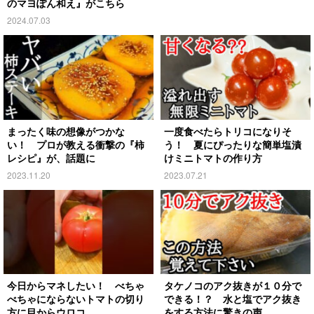
のマヨぽん和え』がこちら
2024.07.03
まったく味の想像がつかな
一度食べたらトリコになりそ
い！ プロが教える衝撃の『柿
う！ 夏にぴったりな簡単塩漬
レシピ』が、話題に
けミニトマトの作り方
2023.11.20
2023.07.21
今日からマネしたい！ べちゃ
タケノコのアク抜きが１０分で
べちゃにならないトマトの切り
できる！？ 水と塩でアク抜き
方に目からウロコ
をする方法に驚きの声