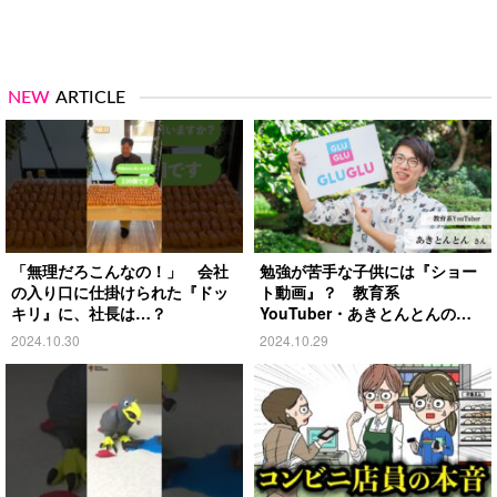
NEW
ARTICLE
「無理だろこんなの！」 会社
勉強が苦手な子供には『ショー
の入り口に仕掛けられた『ドッ
ト動画』？ 教育系
キリ』に、社長は…？
YouTuber・あきとんとんの戦
略とは
2024.10.30
2024.10.29