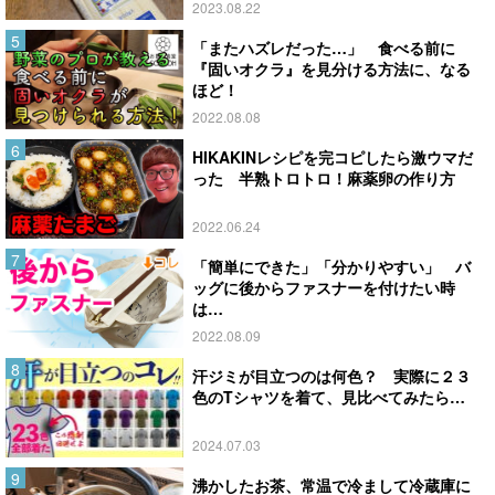
2023.08.22
「またハズレだった…」 食べる前に
『固いオクラ』を見分ける方法に、なる
ほど！
2022.08.08
HIKAKINレシピを完コピしたら激ウマだ
った 半熟トロトロ！麻薬卵の作り方
2022.06.24
「簡単にできた」「分かりやすい」 バ
ッグに後からファスナーを付けたい時
は…
2022.08.09
汗ジミが目立つのは何色？ 実際に２３
色のTシャツを着て、見比べてみたら…
2024.07.03
沸かしたお茶、常温で冷まして冷蔵庫に