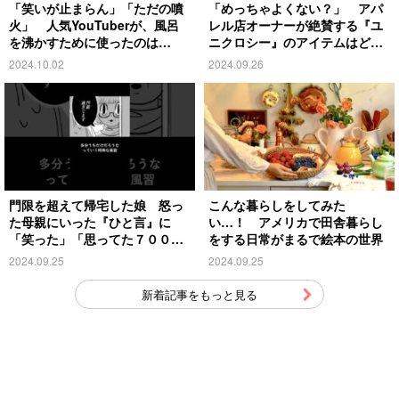
「笑いが止まらん」「ただの噴
「めっちゃよくない？」 アパ
火」 人気YouTuberが、風呂
レル店オーナーが絶賛する『ユ
を沸かすために使ったのは…
ニクロシー』のアイテムはど
れ？
2024.10.02
2024.09.26
門限を超えて帰宅した娘 怒っ
こんな暮らしをしてみた
た母親にいった『ひと言』に
い…！ アメリカで田舎暮らし
「笑った」「思ってた７００倍
をする日常がまるで絵本の世界
特殊」
2024.09.25
2024.09.25
新着記事をもっと見る