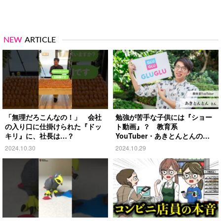
NEW
ARTICLE
「無理だろこんなの！」 会社
勉強が苦手な子供には『ショー
の入り口に仕掛けられた『ドッ
ト動画』？ 教育系
キリ』に、社長は…？
YouTuber・あきとんとんの戦
略とは
2024.10.30
2024.10.29