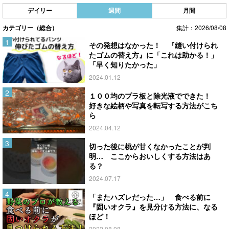
デイリー
週間
月間
カテゴリー（総合）
集計：2026/08/08
その発想はなかった！ 『縫い付けられ
たゴムの替え方』に「これは助かる！」
「早く知りたかった」
2024.01.12
１００均のプラ板と除光液でできた！
好きな絵柄や写真を転写する方法がこち
ら
2024.04.12
切った後に桃が甘くなかったことが判
明… ここからおいしくする方法はあ
る？
2024.07.17
「またハズレだった…」 食べる前に
『固いオクラ』を見分ける方法に、なる
ほど！
2022.08.08