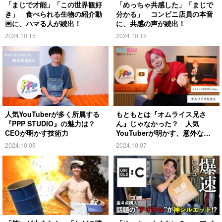
「まじで才能」「この世界観好
「めっちゃ共感した」「まじで
き」 食べられる生物の紹介動
分かる」 コンビニ店員の本音
画に、ハマる人が続出！
に、共感の声が続出！
2024.10.15
2024.10.15
人気YouTuberが多く所属する
もともとは『オムライス兄さ
『PPP STUDIO』の魅力は？
ん』じゃなかった？ 人気
CEOが明かす技術力
YouTuberが明かす、意外な過
去とは
2024.10.09
2024.10.07