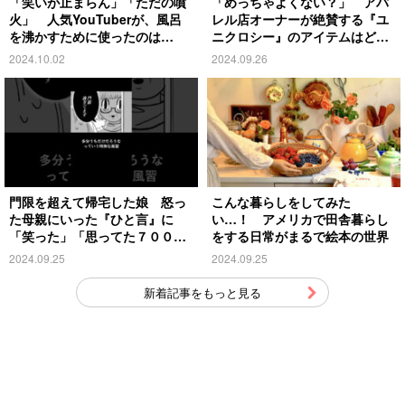
「笑いが止まらん」「ただの噴
「めっちゃよくない？」 アパ
火」 人気YouTuberが、風呂
レル店オーナーが絶賛する『ユ
を沸かすために使ったのは…
ニクロシー』のアイテムはど
れ？
2024.10.02
2024.09.26
門限を超えて帰宅した娘 怒っ
こんな暮らしをしてみた
た母親にいった『ひと言』に
い…！ アメリカで田舎暮らし
「笑った」「思ってた７００倍
をする日常がまるで絵本の世界
特殊」
2024.09.25
2024.09.25
新着記事をもっと見る