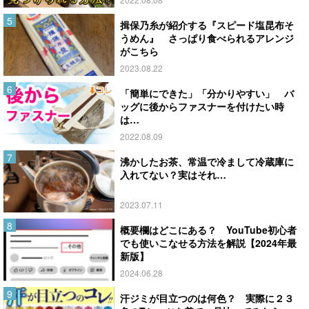
揖保乃糸が紹介する『スピード塩昆布そ
うめん』 さっぱり食べられるアレンジ
がこちら
2023.08.22
「簡単にできた」「分かりやすい」 バ
ッグに後からファスナーを付けたい時
は…
2022.08.09
沸かしたお茶、常温で冷まして冷蔵庫に
入れてない？実はそれ…
2023.07.11
概要欄はどこにある？ YouTube初心者
でも使いこなせる方法を解説【2024年最
新版】
2024.06.28
汗ジミが目立つのは何色？ 実際に２３