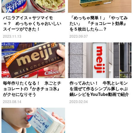
バニラアイス＋サツマイモ
「めっちゃ簡単！」「やってみ
＝？ めっちゃくちゃおいしい
たい」 『チョコレート効果』
スイーツができた！
を５枚出したら…？
2023.11.13
2023.09.07
毎年作りたくなる！ 氷ごとチ
作ってみたい！ 牛乳とレモン
ョコレートの『かきチョコ氷』
を混ぜて作るシンプル豚しゃぶ
がクセになりそう
鍋レシピをYouTube動画で紹介
2023.08.14
2023.02.04