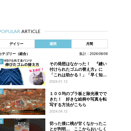
POPULAR
ARTICLE
デイリー
週間
月間
カテゴリー（総合）
集計：2026/08/06
その発想はなかった！ 『縫い
付けられたゴムの替え方』に
「これは助かる！」「早く知り
たかった」
2024.01.12
１００均のプラ板と除光液でで
きた！ 好きな絵柄や写真を転
写する方法がこちら
2024.04.12
切った後に桃が甘くなかったこ
とが判明… ここからおいしく