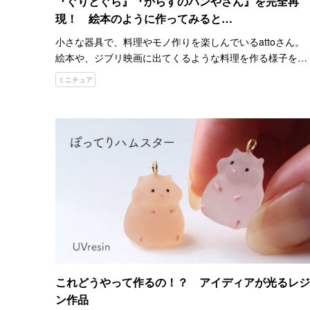
『ぐりとぐら』『からすのパンやさん』を完全再
現！ 絵本のように作ってみると…
小さな器具で、料理やモノ作りを楽しんでいるattoさん。
絵本や、ジブリ映画に出てくるような料理を作る様子を、
YouTubeチャンネル『atto【アト】』で配信しています。
ミニチュア
こちらは、１９６７年に発行された中川李枝子さん…
これどうやって作るの！？ アイディアが光るレジ
ン作品