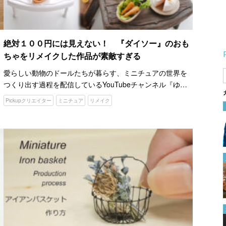
絶対１００円には見えない！ 『ダイソー』のおも
ちゃをリメイクした作品が素敵すぎる
愛らしい動物のドールたちが暮らす、ミニチュアの世界を
つくり出す過程を配信しているYouTubeチャンネル『ゆび
さきが作るちいさな森 miniature woods』。 ディテール部
Pickupクリエイター
ミニチュア
リメイク
分まで丁寧に作り込まれていて、本当にその…
その発想はなかった！ 『縫い
付けられたゴムの替え方』に
「これは助かる！」「早く知り
たかった」
2024.01.12
１００均のプラ板と除光液でで
きた！ 好きな絵柄や写真を転
写する方法がこちら
2024.04.12
「またハズレだった…」 食べ
る前に『固いオクラ』を見分け