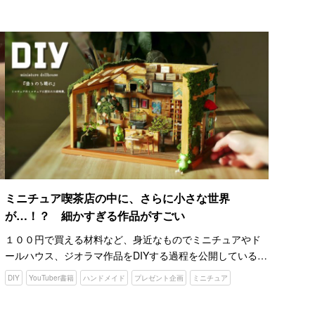
handmade』。 １００円ショップで集めた材料…
ミニチュア喫茶店の中に、さらに小さな世界
が…！？ 細かすぎる作品がすごい
１００円で買える材料など、身近なものでミニチュアやド
ールハウス、ジオラマ作品をDIYする過程を公開している
月
YouTubeチャンネル『Hanabira工房』。 チャンネル登録者
DIY
YouTuber書籍
ハンドメイド
プレゼント企画
ミニチュア
数は２０２２年６月現在、８４万人を超えており、…