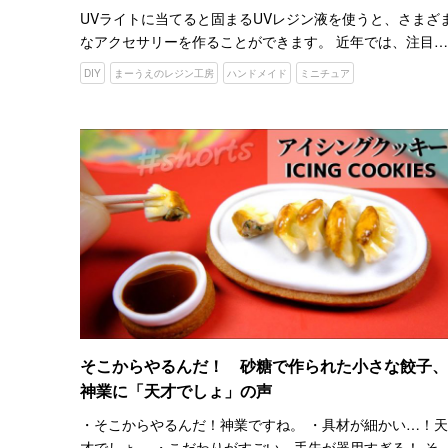
UVライトに当てると固まるUVレジン液を使うと、さまざ
なアクセサリーを作ることができます。 近年では、注目が
集まり１００円ショップでも販売されるようになりまし
DIY
まーうえのレジン工房
ハンドメイド
ミニチュア
た。 UVレジンの多くは、『モールド』と呼ばれる型に流
込み…
そこからやるんだ！ 砂糖で作られた小さな餃子、
神業に「天才でしょ」の声
・そこからやるんだ！神業ですね。 ・具材が細かい…！天
才でしょ。 ・こだわりがすごい。手先が器用すぎる！ そ