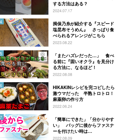
する方法はある？
2024.07.17
揖保乃糸が紹介する『スピード
塩昆布そうめん』 さっぱり食
べられるアレンジがこちら
2023.08.22
「またハズレだった…」 食べ
る前に『固いオクラ』を見分け
る方法に、なるほど！
2022.08.08
HIKAKINレシピを完コピしたら
激ウマだった 半熟トロトロ！
麻薬卵の作り方
2022.06.24
「簡単にできた」「分かりやす
い」 バッグに後からファスナ
ーを付けたい時は…
2022.08.09