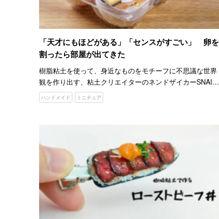
「天才にもほどがある」「センスがすごい」 卵を
割ったら部屋が出てきた
樹脂粘土を使って、身近なものをモチーフに不思議な世界
観を作り出す、粘土クリエイターのネンドザイカーSNAIL
さん。 食べ物やキャラクターなど、どの作品も本物そっく
ハンドメイド
ミニチュア
りで、実在する世界のような錯覚に陥ります。 ２０２４年
７月…