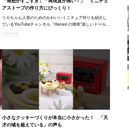
「発想がすごすぎ」「再現度が高い！」 ミニチュ
アストーブの作り方にびっくり！
材料費は千円ほど！ １００均
造花で作れる『髪飾り』が孫や
リカちゃん人形のためのかわいいミニチュア作りを紹介し
娘に作ってあげたい！
ているYouTubeチャンネル『Hanavi の簡単*楽しいドールハ
2024.09.17
ウス作り』。 リカちゃん愛あふれるHanaviさんが、１００
ミニチュア
円ショップの商品や家にある物など、身近な…
「簡単にできた」「分かりやす
い」 バッグに後からファスナ
ーを付けたい時は…
2022.08.09
揖保乃糸が紹介する『スピード
塩昆布そうめん』 さっぱり食
べられるアレンジがこちら
2023.08.22
小さなクッキーづくりが本当に小さかった！ 「天
才の域を超えている」の声も