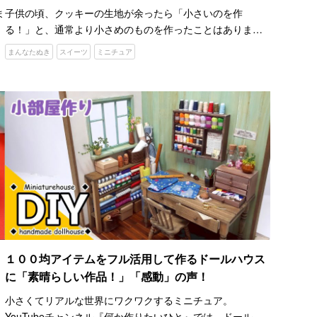
ま
子供の頃、クッキーの生地が余ったら「小さいのを作
る！」と、通常より小さめのものを作ったことはありませ
んでしたか。 まんなたぬきさんも、小さなクッキーを焼い
まんなたぬき
スイーツ
ミニチュア
し
たというのですが、大きさの規模が違いました。どういう
ことかというと…
１００均アイテムをフル活用して作るドールハウス
に「素晴らしい作品！」「感動」の声！
小さくてリアルな世界にワクワクするミニチュア。
ん
YouTubeチャンネル『何か作りたいひと』では、ドールハ