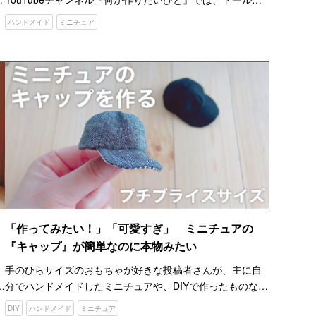
ウスやジオラマなどの制作過程を紹介しています。 こちら
ハンドメイド
ミニチュア
の動画に収めているのは、投稿者さんが初挑戦したという
ドールハ…
「作ってみたい！」「可愛すぎ」 ミニチュアの
『キャップ』が簡単なのに本物みたい
手のひらサイズのおもちゃが好きな投稿者さんが、主に自
ウ
分でハンドメイドしたミニチュアや、DIYで作ったものなど
を紹介しているYouTubeチャンネル『emi’s tiny
DIY
ハンドメイド
ミニチュア