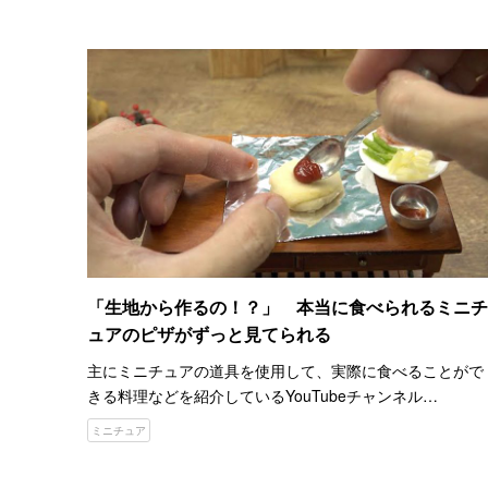
大好き」というHanaviさん。 リカちゃん人…
「生地から作るの！？」 本当に食べられるミニチ
ュアのピザがずっと見てられる
主にミニチュアの道具を使用して、実際に食べることがで
きる料理などを紹介しているYouTubeチャンネル
『Miniature Space』をご存知でしょうか。 ２０２２年６
ミニチュア
時点で、チャンネル登録者数は３３７万人を超え、世…