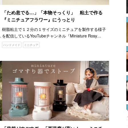
る方法に、なるほど！
2022.08.08
「ため息でる…」「本物そっくり」 粘土で作る
『ミニチュアフラワー』にうっとり
概要欄はどこにある？
YouTube初心者でも使いこなせ
樹脂粘土で１２分の１サイズのミニチュアを製作する様子
る方法を解説【2024年最新版】
を配信しているYouTubeチャンネル『Miniature Rosy
2024.06.28
Yukari Myazaki』。 特に、本物と見間違えるほどのリアル
ハンドメイド
ミニチュア
な花のミニチュア作品は、ファン…
切った後に桃が甘くなかったこ
とが判明… ここからおいしく
する方法はある？
2024.07.17
お気に入りのTシャツをトート
バッグに！ 簡単にできる『リ
メイク方法』に「参考になりま
す」
2024.08.02
焼かない『プラバン』ってどう
いうこと？ 簡単すぎる作り方
がすごい！
2022.07.22