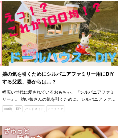
娘の気を引くためにシルバニアファミリー用にDIY
する父親、妻からは…？
幅広い世代に愛されているおもちゃ、『シルバニアファミ
稿
リー』。 幼い娘さんの気を引くために、シルバニアファミ
リーのドールハウスを制作している二児の父親がいます。
100均
DIY
ハンドメイド
ミニチュア
YouTubeチャンネル『ミニチュア工務店【Kopa Hou…