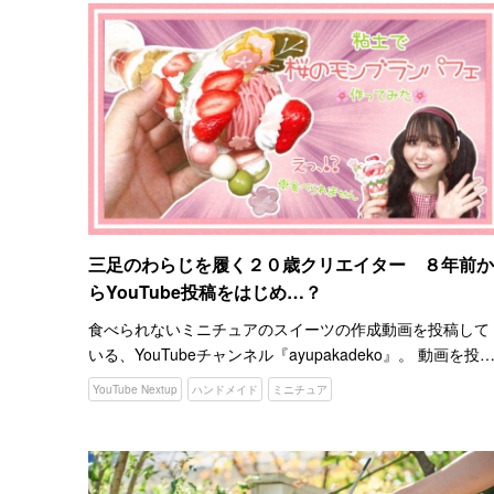
三足のわらじを履く２０歳クリエイター ８年前か
らYouTube投稿をはじめ…？
食べられないミニチュアのスイーツの作成動画を投稿して
いる、YouTubeチャンネル『ayupakadeko』。 動画を投
している、あゆぱかでこさんは、２０２２年３月現在２０
YouTube Nextup
ハンドメイド
ミニチュア
歳でYouTube歴は約８年になります！ 子供…