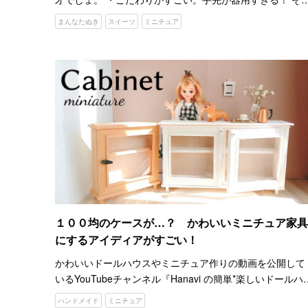
な驚きの声が寄せられているのは、アイシングクッキーを
まんなたぬき
スイーツ
ミニチュア
中心にお菓子作りの動画を配信している、まんなたぬきさ
んのシ…
１００均のケースが…？ かわいいミニチュア家具
にするアイディアがすごい！
かわいいドールハウスやミニチュア作りの動画を公開して
いるYouTubeチャンネル『Hanavi の簡単*楽しいドールハ
ス作り』。 動画を投稿しているのは、「リカちゃん人形が
ハンドメイド
ミニチュア