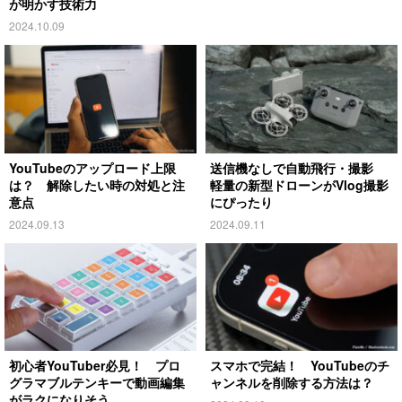
が明かす技術力
2024.10.09
YouTubeのアップロード上限
送信機なしで自動飛行・撮影
は？ 解除したい時の対処と注
軽量の新型ドローンがVlog撮影
意点
にぴったり
2024.09.13
2024.09.11
初心者YouTuber必見！ プロ
スマホで完結！ YouTubeのチ
グラマブルテンキーで動画編集
ャンネルを削除する方法は？
がラクになりそう