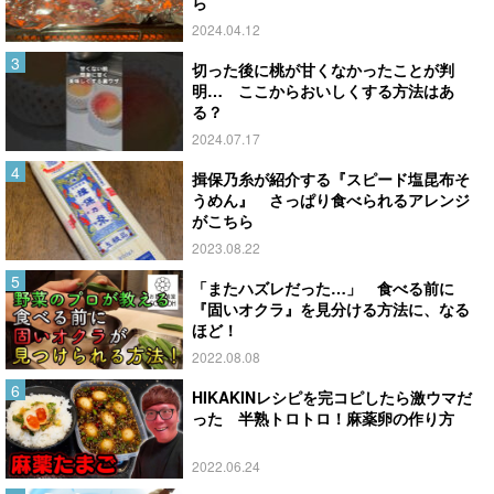
ら
2024.04.12
切った後に桃が甘くなかったことが判
明… ここからおいしくする方法はあ
る？
2024.07.17
揖保乃糸が紹介する『スピード塩昆布そ
うめん』 さっぱり食べられるアレンジ
がこちら
2023.08.22
「またハズレだった…」 食べる前に
『固いオクラ』を見分ける方法に、なる
ほど！
2022.08.08
HIKAKINレシピを完コピしたら激ウマだ
った 半熟トロトロ！麻薬卵の作り方
2022.06.24