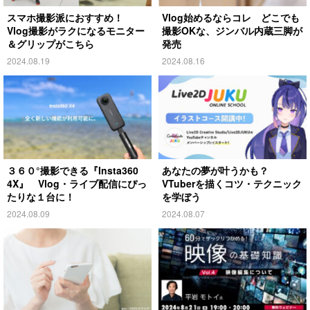
スマホ撮影派におすすめ！
Vlog始めるならコレ どこでも
Vlog撮影がラクになるモニター
撮影OKな、ジンバル内蔵三脚が
＆グリップがこちら
発売
2024.08.19
2024.08.16
３６０°撮影できる『Insta360
あなたの夢が叶うかも？
4X』 Vlog・ライブ配信にぴっ
VTuberを描くコツ・テクニック
たりな１台に！
を学ぼう
2024.08.09
2024.08.07