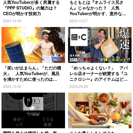
人気YouTuberが多く所属する
もともとは『オムライス兄さ
『PPP STUDIO』の魅力は？
ん』じゃなかった？ 人気
CEOが明かす技術力
YouTuberが明かす、意外な過
去とは
2024.10.09
2024.10.07
「笑いが止まらん」「ただの噴
「めっちゃよくない？」 アパ
火」 人気YouTuberが、風呂
レル店オーナーが絶賛する『ユ
を沸かすために使ったのは…
ニクロシー』のアイテムはど
れ？
2024.10.02
2024.09.26
門限を超えて帰宅した娘 怒っ
こんな暮らしをしてみた