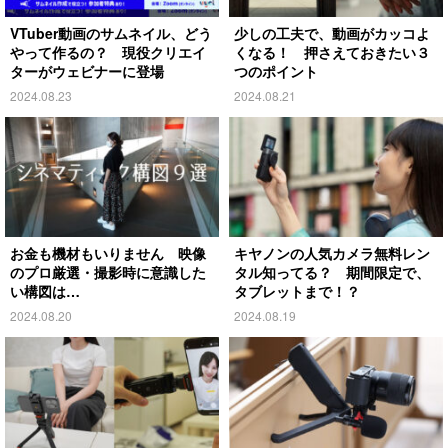
VTuber動画のサムネイル、どう
少しの工夫で、動画がカッコよ
やって作るの？ 現役クリエイ
くなる！ 押さえておきたい３
ターがウェビナーに登場
つのポイント
2024.08.23
2024.08.21
お金も機材もいりません 映像
キヤノンの人気カメラ無料レン
のプロ厳選・撮影時に意識した
タル知ってる？ 期間限定で、
い構図は…
タブレットまで！？
2024.08.20
2024.08.19