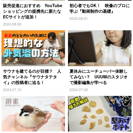
販売促進におすすめ YouTube
初心者でもOK！ 映像のプロに
ショッピングの提携先に新たな
学ぶ『動画制作の基礎』
ECサイトが追加！
2024.08.01
2024.08.06
サウナを建てるのが目標？ 人
夏休みにユーチューバー体験し
気チャンネル『サウナタテタ
てみない？ UUUMのスタジオ
イ』の投稿者に迫る！
で撮影編集が学べる
2024.07.10
2024.07.09