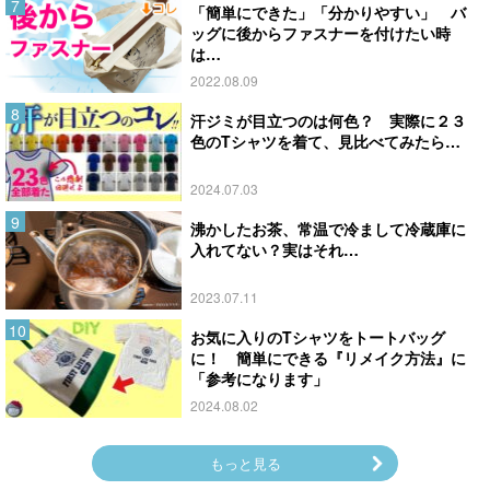
「簡単にできた」「分かりやすい」 バ
ッグに後からファスナーを付けたい時
は…
2022.08.09
汗ジミが目立つのは何色？ 実際に２３
色のTシャツを着て、見比べてみたら…
2024.07.03
沸かしたお茶、常温で冷まして冷蔵庫に
入れてない？実はそれ…
2023.07.11
お気に入りのTシャツをトートバッグ
に！ 簡単にできる『リメイク方法』に
「参考になります」
2024.08.02
もっと見る