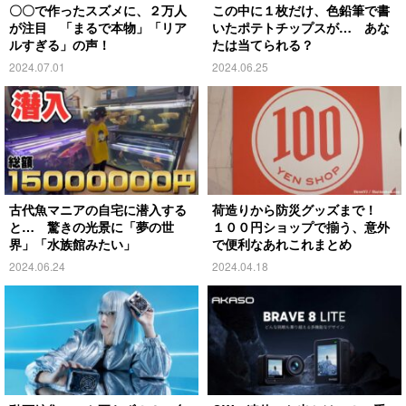
〇〇で作ったスズメに、２万人
この中に１枚だけ、色鉛筆で書
が注目 「まるで本物」「リア
いたポテトチップスが… あな
ルすぎる」の声！
たは当てられる？
2024.07.01
2024.06.25
古代魚マニアの自宅に潜入する
荷造りから防災グッズまで！
と… 驚きの光景に「夢の世
１００円ショップで揃う、意外
界」「水族館みたい」
で便利なあれこれまとめ
2024.06.24
2024.04.18