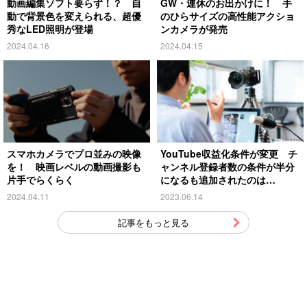
動画編集ソフト要らず！？ 自
GW・連休のお出かけに！ 手
動で背景色を変えられる、超優
のひらサイズの高性能アクショ
秀なLED照明が登場
ンカメラが発売
2024.04.16
2024.04.15
スマホカメラでプロ並みの映像
YouTube収益化条件が変更 チ
を！ 映画レベルの動画撮影も
ャンネル登録者数の条件が半分
片手でらくらく
になるも追加されたのは…
2024.04.11
2023.06.14
記事をもっと見る