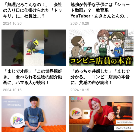
「無理だろこんなの！」 会社
勉強が苦手な子供には『ショー
の入り口に仕掛けられた『ドッ
ト動画』？ 教育系
キリ』に、社長は…？
YouTuber・あきとんとんの戦
略とは
2024.10.30
2024.10.29
「まじで才能」「この世界観好
「めっちゃ共感した」「まじで
き」 食べられる生物の紹介動
分かる」 コンビニ店員の本音
画に、ハマる人が続出！
に、共感の声が続出！
2024.10.15
2024.10.15