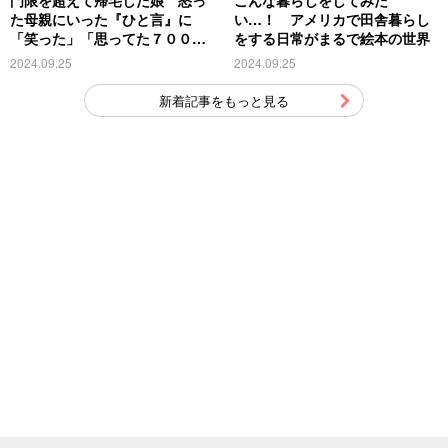
た母親にいった『ひと言』に
い…！ アメリカで田舎暮らし
「笑った」「思ってた７００倍
をする日常がまるで絵本の世界
特殊」
2024.09.25
2024.09.25
新着記事をもっと見る