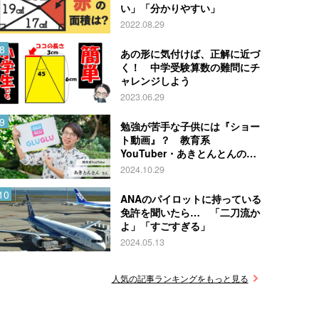
い」「分かりやすい」
2022.08.29
あの形に気付けば、正解に近づ
く！ 中学受験算数の難問にチ
ャレンジしよう
2023.06.29
勉強が苦手な子供には『ショー
ト動画』？ 教育系
YouTuber・あきとんとんの戦
略とは
2024.10.29
ANAのパイロットに持っている
免許を聞いたら… 「二刀流か
よ」「すごすぎる」
2024.05.13
人気の記事ランキングをもっと見る