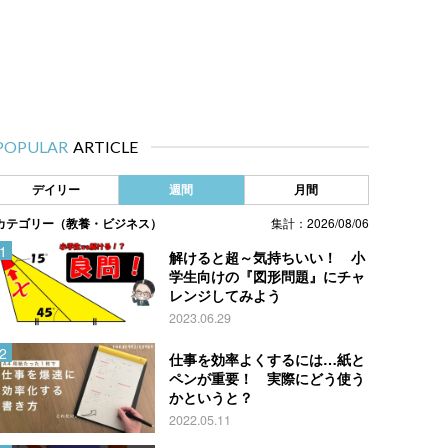
POPULAR
ARTICLE
デイリー
週間
月間
カテゴリー（教養・ビジネス）
集計：2026/08/06
解けると超～気持ちいい！ 小
学生向けの『図形問題』にチャ
レンジしてみよう
2023.06.29
仕事を効率よくするには…紙と
ペンが重要！ 実際にどう使う
かというと？
2022.05.11