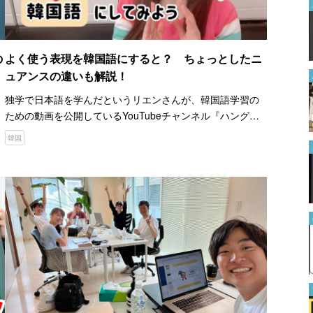
新潟県民も間違えていた！？
『潟』の正しい書き順がこちら
2022.11.08
の
よく使う表現を韓国語にすると？ ちょっとしたニ
ュアンスの違いも解説！
あの形に気付けば、正解に近づ
く！ 中学受験算数の難問にチ
独学で日本語を学んだというリエンさんが、韓国語学習の
ャレンジしよう
ための動画を公開しているYouTubeチャンネル『ハングル
2023.06.29
れ
にハングリーリエン』。 リエンさんは普段は会社員として
韓国
働いており、その合間にYouTubeへの動画投稿や個人・…
あなたは１０秒で解けます
か？ 算数問題の解説に「面白
い」「分かりやすい」
2022.08.29
住職が教える神棚にまつわる
NG行為 神棚がない家は？神
棚の方角は？
2023.12.20
あの日本企業の『英語の発音』
は？ 「パナソニックがかっこ