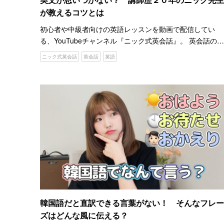
が教えるコツとは
初心者や中級者向けの英語レッスンを動画で配信してい
る、YouTubeチャンネル『ニック式英会話』。 英会話のコ
ツ、言語を習得するコツ、英語が聞き取れるコツなどを紹
ニック式英会話
英会話
英語
介しています。 英語を教えてくれるのは、日本で２０年以
上英…
韓国語だと直訳できる言葉がない！ そんなフレー
ズはどんな風に伝える？