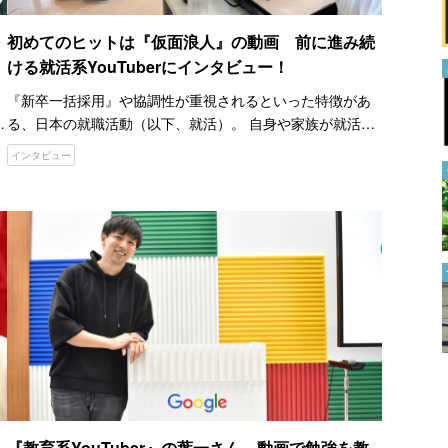
よすぎ」の声
2023.05.24
初めてのヒットは『仮面浪人』の動画 前に進み続
ける就活系YouTuberにインタビュー！
自立しすぎている人って、どん
な人？ 心理カウンセラーの指
『新卒一括採用』や協調性が重視されるといった特徴があ
摘に「これ私だ…」「涙が出て
友
る、日本の就職活動（以下、就活）。 自身や家族が就活を
きた」
2023.11.13
していたり、企業で人事を担当していたりしなければ、あ
インタビュー
まり身近ではないかもしれません。 そんな就活をテーマに
分かっている長さは１つだ
YouT…
け！ 中学受験レベルの算数問
題が、頭の体操になる
2023.11.28
YouTubeで『BAN』されるの
はどんな動画？ 種類や理由を
まとめてみた
2022.07.29
『教育系YouTuber』の葉一さん 動画で勉強を教