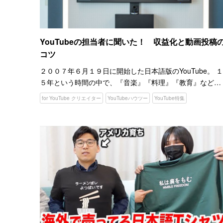
YouTubeの担当者に聞いた！ 収益化と動画投稿
コツ
２００７年６月１９日に開始した日本語版のYouTube。 １
５年という時間の中で、『音楽』『料理』『教育』など、
さまざまな種類の動画が投稿され、『YouTuber』と呼ば
for YouTube クリエイター
YouTubeハウツー
YouTube特集
る個人やグループも誕生しました。 また、YouT…