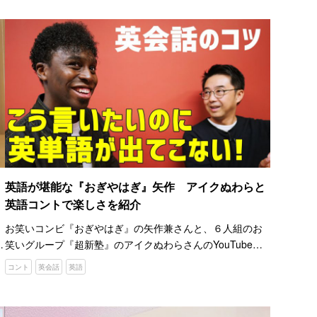
持つ、かけ…
英語が堪能な『おぎやはぎ』矢作 アイクぬわらと
英語コントで楽しさを紹介
お笑いコンビ『おぎやはぎ』の矢作兼さんと、６人組のお
ネ
笑いグループ『超新塾』のアイクぬわらさんのYouTubeチ
勉
ャンネル『矢作とアイクの英会話』。 チャンネル名にもあ
コント
英会話
英語
る通り、楽しく英語を学ぶためのワンポイントを２人が動
画で…