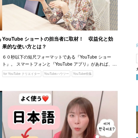
あ
YouTube ショートの担当者に取材！ 収益化と効
果的な使い方とは？
６０秒以下の短尺フォーマットである『YouTube ショー
ト』。 スマートフォンと『YouTube アプリ』があれば、誰
でも手軽に動画を制作できるのが魅力です。 ですが、「シ
for YouTube クリエイター
YouTubeハウツー
YouTube特集
ョートって何ができるの？」「収益化できる？」と…
仕事を効率よくするには…紙と
ペンが重要！ 実際にどう使う
かというと？
2022.05.11
解けると超～気持ちいい！ 小
学生向けの『図形問題』にチャ
レンジしてみよう
2023.06.29