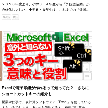
２０２０年度より、小学３・４年生から『外国語活動』が
必修化しました。小学５・６年生は、これまでの『外国語
活動』と異なり、教科として英語が扱われるようになりま
英会話
英語
す。 子供に勉強を教える親はもちろん、自主的に「勉強し
たい」と思…
Excelで電子印鑑が作れるって知ってた？ さらに
ショートカットキーの紹介も
授業や仕事で、表計算ソフトウェア『Excel』を使っている
人もいるでしょう。 Excelを使用すると、自動で計算をして