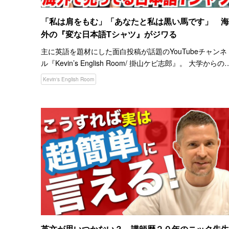
「私は肩をもむ」「あなたと私は黒い馬です」 海
外の『変な日本語Tシャツ』がジワる
主に英語を題材にした面白投稿が話題のYouTubeチャンネ
ル『Kevin’s English Room/ 掛山ケビ志郎』。 大学からの
達３人組ならではの楽しい掛け合いがクセになり、２０２
Kevin's English Room
２年６月現在、登録者…
英文が思いつかない？ 講師歴２０年のニック先生