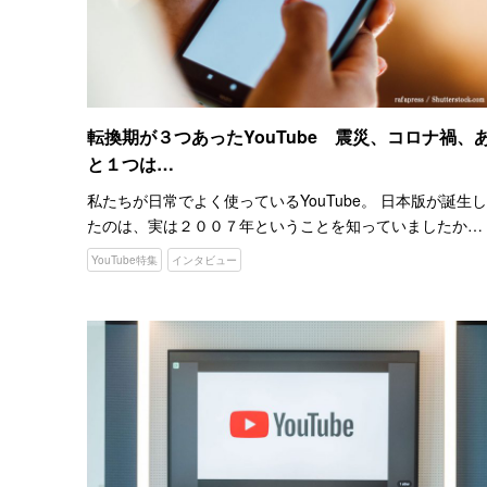
転換期が３つあったYouTube 震災、コロナ禍、
と１つは…
私たちが日常でよく使っているYouTube。 日本版が誕生し
たのは、実は２００７年ということを知っていましたか。
今では、HIKAKINさんや、はじめしゃちょーさんのような
YouTube特集
インタビュー
人気YouTuberが、YouTube界を盛り上…