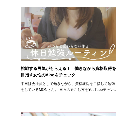
は…
挑戦する勇気がもらえる！ 働きながら資格取得を
目指す女性のVlogをチェック
平日は会社員として働きながら、資格取得を目指して勉強
をしているMONさん。 日々の過ごし方をYouTubeチャン
ル『study vlog /mon』で公開しています。 MONさんは、
強はもともとあまり好きではなかった…