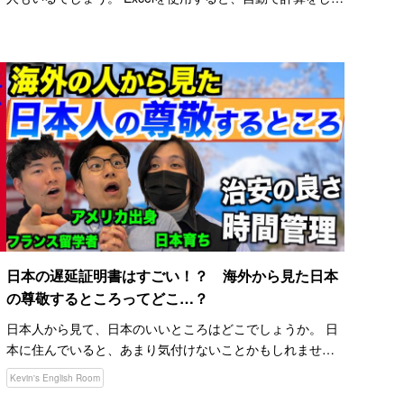
くれたり、表が作りやすくなったりします。 しかし、使い
方が分からず、苦手意識を持っている人も多いようで…
日本の遅延証明書はすごい！？ 海外から見た日本
の尊敬するところってどこ…？
日本人から見て、日本のいいところはどこでしょうか。 日
本に住んでいると、あまり気付けないことかもしれませ
ん。 アメリカのジョージア州で生まれ育ったケビンさん
Kevin's English Room
と、日英仏のトリリンガルのやまさん、IQ１４０の頭脳を