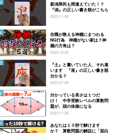
新潟県民も間違えていた！？
『潟』の正しい書き順がこちら
2022.11.08
住職が教える神棚にまつわる
NG行為 神棚がない家は？神
棚の方角は？
2023.12.20
『土』と書いていた人、それ違
います 『座』の正しい書き順
分かる？
2023.07.05
分かっている長さは１つだ
け！ 中学受験レベルの算数問
題が、頭の体操になる
2023.11.28
あなたは１０秒で解けます
か？ 算数問題の解説に「面白