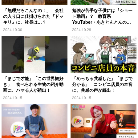
「無理だろこんなの！」 会社
勉強が苦手な子供には『ショー
の入り口に仕掛けられた『ドッ
ト動画』？ 教育系
キリ』に、社長は…？
YouTuber・あきとんとんの戦
略とは
2024.10.30
2024.10.29
「まじで才能」「この世界観好
「めっちゃ共感した」「まじで
き」 食べられる生物の紹介動
分かる」 コンビニ店員の本音
画に、ハマる人が続出！
に、共感の声が続出！
2024.10.15
2024.10.15