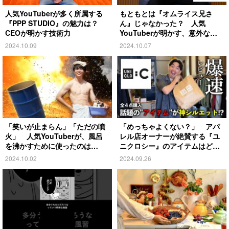
人気YouTuberが多く所属する
もともとは『オムライス兄さ
『PPP STUDIO』の魅力は？
ん』じゃなかった？ 人気
CEOが明かす技術力
YouTuberが明かす、意外な過
去とは
2024.10.09
2024.10.07
「笑いが止まらん」「ただの噴
「めっちゃよくない？」 アパ
火」 人気YouTuberが、風呂
レル店オーナーが絶賛する『ユ
を沸かすために使ったのは…
ニクロシー』のアイテムはど
れ？
2024.10.02
2024.09.26