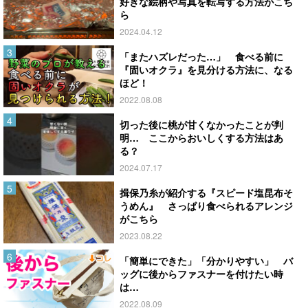
好きな絵柄や写真を転写する方法がこち
ら
2024.04.12
「またハズレだった…」 食べる前に
『固いオクラ』を見分ける方法に、なる
ほど！
2022.08.08
切った後に桃が甘くなかったことが判
明… ここからおいしくする方法はあ
る？
2024.07.17
揖保乃糸が紹介する『スピード塩昆布そ
うめん』 さっぱり食べられるアレンジ
がこちら
2023.08.22
「簡単にできた」「分かりやすい」 バ
ッグに後からファスナーを付けたい時
は…
2022.08.09