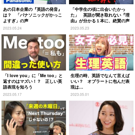
あの日本企業の『英語の発音』
「中学生の頃に出会いたかっ
は？ 「パナソニックがかっこ
た」 英語が聞き取れない『理
よすぎ」の声
由』が分かる１本に、絶賛の声
2023.05.24
2023.05.23
「I love you」に「Me too」と
生理の時、英語でなんて言えば
返すのはマズい！？ 正しい英
いい？ オブラートに包んだ表
語表現を知ろう
現は…
2023.05.17
2023.05.01