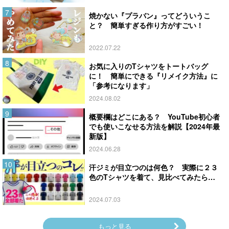
焼かない『プラバン』ってどういうこ
と？ 簡単すぎる作り方がすごい！
2022.07.22
お気に入りのTシャツをトートバッグ
に！ 簡単にできる『リメイク方法』に
「参考になります」
2024.08.02
概要欄はどこにある？ YouTube初心者
でも使いこなせる方法を解説【2024年最
新版】
2024.06.28
汗ジミが目立つのは何色？ 実際に２３
色のTシャツを着て、見比べてみたら…
2024.07.03
もっと見る