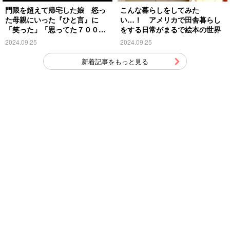
門限を超えて帰宅した娘 怒っ
こんな暮らしをしてみた
た母親にいった『ひと言』に
い…！ アメリカで田舎暮らし
「笑った」「思ってた７００倍
をする日常がまるで絵本の世界
特殊」
2024.09.25
2024.09.25
新着記事をもっと見る