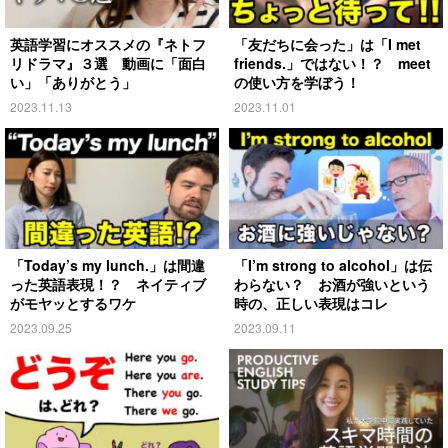
英語学習にオススメの『ネトフ
「友だちに会った」は「I met
リドラマ』３選 動画に「面白
friends.」ではない！？ meet
い」「ありがとう」
の使い方を学ぼう！
2023.11.13
2023.11.01
「Today’s my lunch.」は間違
「I’m strong to alcohol」は伝
った英語表現！？ ネイティブ
わらない？ お酒が強いという
がモヤッとするワケ
時の、正しい表現はコレ
2023.09.25
2023.09.11