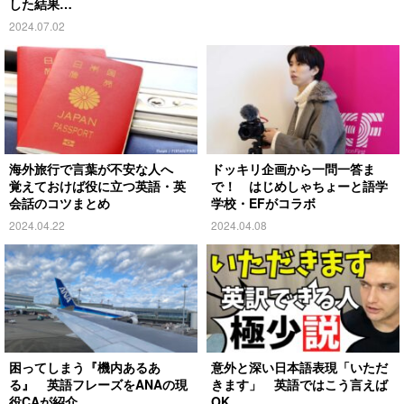
した結果…
2024.07.02
海外旅行で言葉が不安な人へ
ドッキリ企画から一問一答ま
覚えておけば役に立つ英語・英
で！ はじめしゃちょーと語学
会話のコツまとめ
学校・EFがコラボ
2024.04.22
2024.04.08
困ってしまう『機内あるあ
意外と深い日本語表現「いただ
る』 英語フレーズをANAの現
きます」 英語ではこう言えば
役CAが紹介
OK