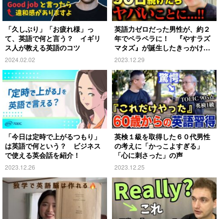
「久しぶり」「お疲れ様」っ
英語力ゼロだった男性が、約２
て、英語で何と言う？ イギリ
年でペラペラに！ 『やすラズ
ス人が教える英語のコツ
マタズ』が誕生したきっかけを
聞いた
2024.02.02
2023.12.29
「今日は定時で上がるつもり」
英検１級を取得した６０代男性
は英語で何という？ ビジネス
の考えに「かっこよすぎる」
で使える英会話を紹介！
「心に刺さった」の声
2023.12.26
2023.12.25