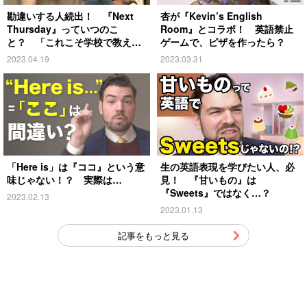
勘違いする人続出！ 『Next
杏が『Kevin’s English
Thursday』っていつのこ
Room』とコラボ！ 英語禁止
と？ 「これこそ学校で教える
ゲームで、ピザを作ったら？
べき」の声
2023.04.19
2023.03.31
「Here is」は『ココ』という意
生の英語表現を学びたい人、必
味じゃない！？ 実際は…
見！ 『甘いもの』は
『Sweets』ではなく…？
2023.02.13
2023.01.13
記事をもっと見る