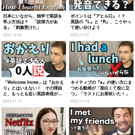
日本にいながら、独学で英語を
ポイントは『アヒル口』！？
学ぶ方法は？ 「説得力があ
英語の『L』と『R』、こうやっ
る」「刺激受けた」
て使い分けよう
2023.12.04
2023.11.27
「Welcome home」は『おかえ
ネイティブの『a』の使い方にま
り』とはいえない！ その理由
つわる動画が「面白くて役に立
と、もっとも近い英語表現がこ
つ」「ラストにお茶吹いた！」
ちら
2023.11.17
2023.11.14