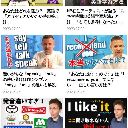
あなたはどれを選ぶ？ 英語で
NY在住アーティストが語る『ス
「どうぞ」といいたい時の答え
キマ時間の英語学習方法』と
は…
は 「とても参考になった」の
声
2023.07.20
2023.07.20
迷いがちな「speak」「talk」
「あなたにおすすめです」は「I
の使い分けは超シンプル！
recommend you」ではな
「say」「tell」の違いも解説
い！ 正しい言い方は？
2023.05.25
2023.05.25