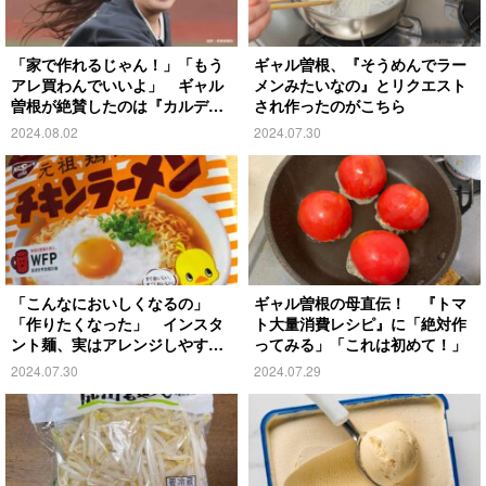
「家で作れるじゃん！」「もう
ギャル曽根、『そうめんでラー
アレ買わんでいいよ」 ギャル
メンみたいなの』とリクエスト
曽根が絶賛したのは『カルデ
され作ったのがこちら
ィ』の…
2024.08.02
2024.07.30
「こんなにおいしくなるの」
ギャル曽根の母直伝！ 『トマ
「作りたくなった」 インスタ
ト大量消費レシピ』に「絶対作
ント麺、実はアレンジしやす
ってみる」「これは初めて！」
い！
2024.07.30
2024.07.29