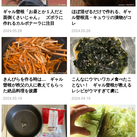
ギャル曽根「お昼とか１人だと
ほぼ混ぜるだけで作れる、ギャ
面倒くさいじゃん」 ズボラに
ル曽根流・キュウリの漬物がコ
作れるカルボナーラに注目
レ
2024.05.28
2024.05.26
きんぴらを作る時は… ギャル
こんなにウマいワカメ食べたこ
曽根が秩父の人に教えてもらっ
とない！ ギャル曽根が教える
た絶品料理を披露
レシピがウマすぎて虜に
2024.05.19
2024.04.19