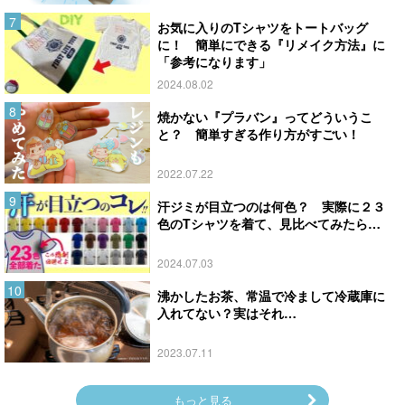
お気に入りのTシャツをトートバッグ
に！ 簡単にできる『リメイク方法』に
「参考になります」
2024.08.02
焼かない『プラバン』ってどういうこ
と？ 簡単すぎる作り方がすごい！
2022.07.22
汗ジミが目立つのは何色？ 実際に２３
色のTシャツを着て、見比べてみたら…
2024.07.03
沸かしたお茶、常温で冷まして冷蔵庫に
入れてない？実はそれ…
2023.07.11
もっと見る