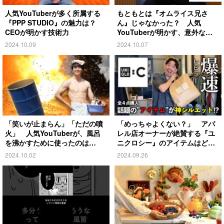
人気YouTuberが多く所属する
もともとは『オムライス兄さ
『PPP STUDIO』の魅力は？
ん』じゃなかった？ 人気
CEOが明かす技術力
YouTuberが明かす、意外な過
去とは
2024.10.09
2024.10.07
「笑いが止まらん」「ただの噴
「めっちゃよくない？」 アパ
火」 人気YouTuberが、風呂
レル店オーナーが絶賛する『ユ
を沸かすために使ったのは…
ニクロシー』のアイテムはど
れ？
2024.10.02
2024.09.26