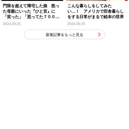
門限を超えて帰宅した娘 怒っ
こんな暮らしをしてみた
た母親にいった『ひと言』に
い…！ アメリカで田舎暮らし
「笑った」「思ってた７００倍
をする日常がまるで絵本の世界
特殊」
2024.09.25
2024.09.25
新着記事をもっと見る