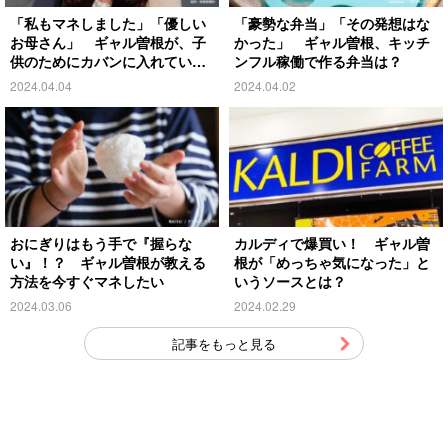
「私もマネしました」「優しい
「豪勢な弁当」「その発想はな
お母さん」 ギャル曽根が、子
かった」 ギャル曽根、キッチ
供のためにカバンに入れていた
ンフル稼働で作る弁当は？
物は…
2024.04.04
2024.04.02
おにぎりはもう手で『握らな
カルディで爆買い！ ギャル曽
い』！？ ギャル曽根が教える
根が「めっちゃ気になった」と
方法を今すぐマネしたい
いうソースとは？
2024.03.06
2024.02.29
記事をもっと見る