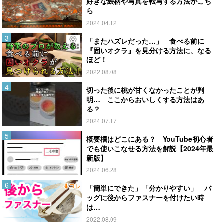
好きな絵柄や写真を転写する方法がこち
ら
2024.04.12
「またハズレだった…」 食べる前に
『固いオクラ』を見分ける方法に、なる
ほど！
2022.08.08
切った後に桃が甘くなかったことが判
明… ここからおいしくする方法はあ
る？
2024.07.17
概要欄はどこにある？ YouTube初心者
でも使いこなせる方法を解説【2024年最
新版】
2024.06.28
「簡単にできた」「分かりやすい」 バ
ッグに後からファスナーを付けたい時
は…
2022.08.09