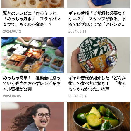
驚きのレシピに「作ろうっと」
ギャル曽根「ピザ頼む必要なく
「めっちゃ好き」 フライパン
ない？」 スタッフが作る、ま
１つで、ちくわが変身！？
るでピザのような『アレンジト
ースト』とは
2024.06.12
2024.06.11
めっちゃ簡単！ 運動会に持っ
ギャル曽根が紹介した『どん兵
ていく弁当のおかずレシピをギ
衛』の食べ方に驚き！ 「考え
ャル曽根が公開
もつかなかった」の声
2024.06.05
2024.06.04