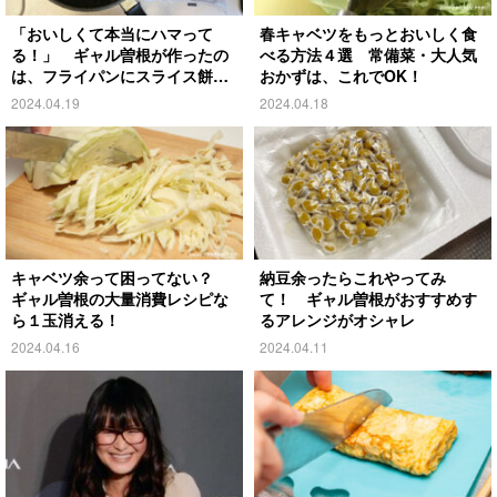
「おいしくて本当にハマって
春キャベツをもっとおいしく食
る！」 ギャル曽根が作ったの
べる方法４選 常備菜・大人気
は、フライパンにスライス餅を
おかずは、これでOK！
並べて…
2024.04.19
2024.04.18
キャベツ余って困ってない？
納豆余ったらこれやってみ
ギャル曽根の大量消費レシピな
て！ ギャル曽根がおすすめす
ら１玉消える！
るアレンジがオシャレ
2024.04.16
2024.04.11