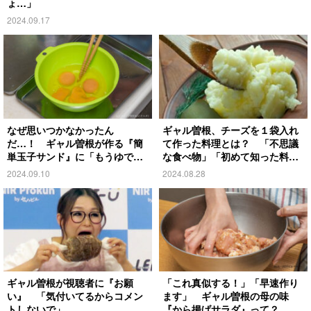
ょ…」
2024.09.17
なぜ思いつかなかったん
ギャル曽根、チーズを１袋入れ
だ…！ ギャル曽根が作る『簡
て作った料理とは？ 「不思議
単玉子サンド』に「もうゆで卵
な食べ物」「初めて知った料
作らんでいい！」
理」の声
2024.09.10
2024.08.28
ギャル曽根が視聴者に『お願
「これ真似する！」「早速作り
い』 「気付いてるからコメン
ます」 ギャル曽根の母の味
トしないで」
『から揚げサラダ』って？