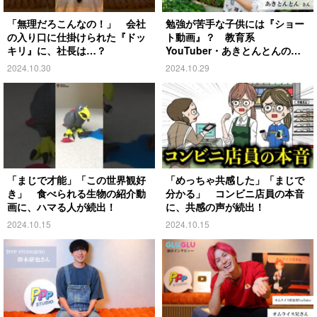
「無理だろこんなの！」 会社
勉強が苦手な子供には『ショー
の入り口に仕掛けられた『ドッ
ト動画』？ 教育系
キリ』に、社長は…？
YouTuber・あきとんとんの戦
略とは
2024.10.30
2024.10.29
「まじで才能」「この世界観好
「めっちゃ共感した」「まじで
き」 食べられる生物の紹介動
分かる」 コンビニ店員の本音
画に、ハマる人が続出！
に、共感の声が続出！
2024.10.15
2024.10.15