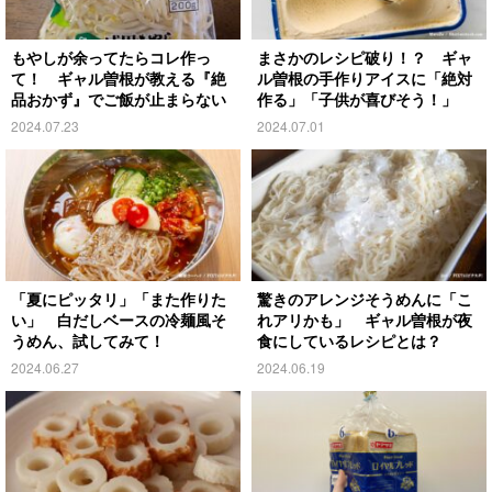
もやしが余ってたらコレ作っ
まさかのレシピ破り！？ ギャ
て！ ギャル曽根が教える『絶
ル曽根の手作りアイスに「絶対
品おかず』でご飯が止まらない
作る」「子供が喜びそう！」
2024.07.23
2024.07.01
「夏にピッタリ」「また作りた
驚きのアレンジそうめんに「こ
い」 白だしベースの冷麺風そ
れアリかも」 ギャル曽根が夜
うめん、試してみて！
食にしているレシピとは？
2024.06.27
2024.06.19